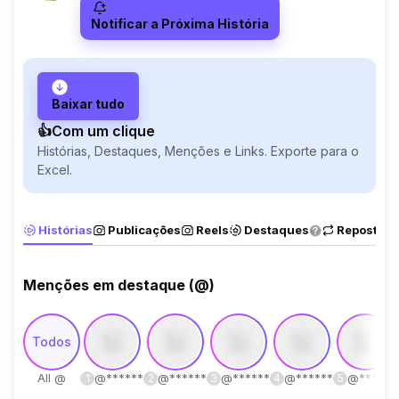
Notificar a Próxima História
Baixar tudo
👍Com um clique
Histórias, Destaques, Menções e Links. Exporte para o
Excel.
Histórias
Publicações
Reels
Destaques
Reposts
Menções em destaque (@)
Todos
All @
@
******
@
******
@
******
@
******
@
******
1
2
3
4
5