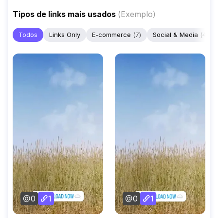
Tipos de links mais usados
(
Exemplo
)
Todos
Links Only
E-commerce
(
7
)
Social & Media
(
4
)
0
1
0
1