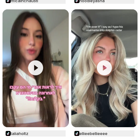
m1cainchausti
noodleyasha
taliaholtz
ellieebellieeee