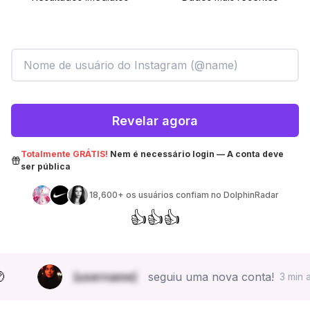
Revelar agora
Totalmente GRÁTIS!
Nem é necessário login — A conta deve
ser pública
18,600+
os usuários confiam no DolphinRadar
👍
👍
👍

[username]
seguiu uma nova conta!
3 min ago.