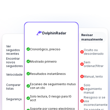
DolphinRadar
Revisar
manualmente
Ver
Cronológico, preciso
seguidos
Oculto ou
recentes
desordenado
Encontrar
Mostrado primeiro
novos
Sem
seguidores
ordenar/filtrar
Resultados instantâneos
Velocidade
Manual, lento
Escaneo de seguimiento mutuo
Comparar
Solo
con un clic
listas
seguimiento
manual
Solo lectura, 0 riesgo para IG
Riesgoso si se
Segurança
acct
usa
incorrectamente
Soporte por correo electrónico
Sin soporte si