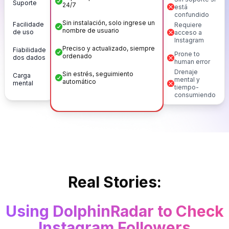
Suporte
24/7
está
confundido
Sin instalación, solo ingrese un
Facilidade
Requiere
nombre de usuario
de uso
acceso a
Instagram
Preciso y actualizado, siempre
Fiabilidade
Prone to
ordenado
dos dados
human error
Drenaje
Sin estrés, seguimiento
Carga
mental y
automático
mental
tiempo-
consumiendo
Real Stories:
Using DolphinRadar to Check
Instagram Followers