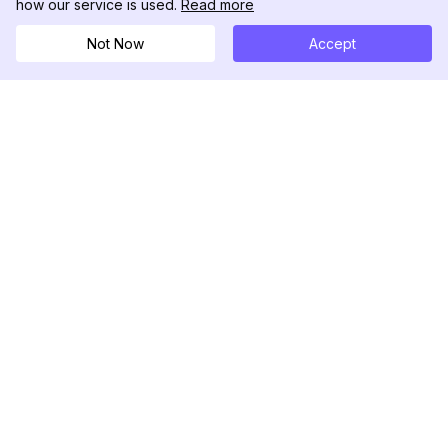
how our service is used.
Read more
Not Now
Accept
DolphinRadar
Seu Rastreador de Atividades De.
Siga-nos
PRODUTO
RECURSOS
Amostra de Análise
Registro de Alterações
Preços
Blog
Contate-nos
Sobre nós