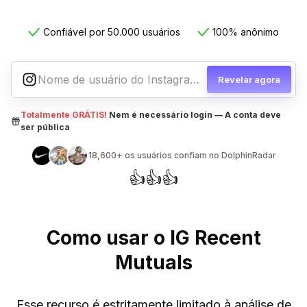
Confiável por 50.000 usuários
100% anônimo
Revelar agora
Totalmente GRÁTIS!
Nem é necessário login — A conta deve
ser pública
18,600+
os usuários confiam no DolphinRadar
👍
👍
👍
Como usar o IG Recent
Mutuals
Esse recurso é estritamente limitado à análise de