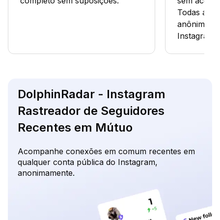
completo sem suposições.
sem acessar
Todas as ve
anônimas e
Instagram.
DolphinRadar - Instagram
Rastreador de Seguidores
Recentes em Mútuo
Acompanhe conexões em comum recentes em
qualquer conta pública do Instagram,
anonimamente.