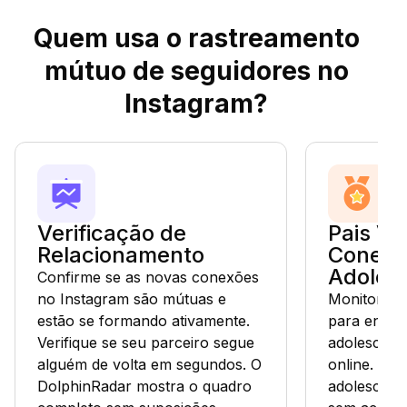
Quem usa o rastreamento
mútuo de seguidores no
Instagram?
Verificação de
Pais Ve
Relacionamento
Conexõ
Adoles
Confirme se as novas conexões
no Instagram são mútuas e
Monitore a
estão se formando ativamente.
para enten
Verifique se seu parceiro segue
adolescente
alguém de volta em segundos. O
online. Vej
DolphinRadar mostra o quadro
adolescent