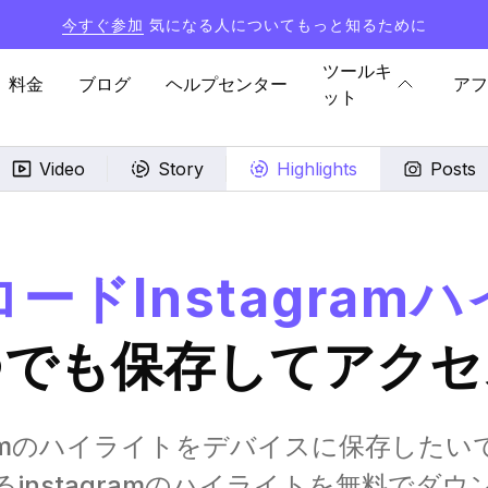
今すぐ参加
気になる人についてもっと知るために
ツールキ
料金
ブログ
ヘルプセンター
アフ
ット
Video
Story
Highlights
Posts
ードInstagram
つでも保存してアクセ
amのハイライトをデバイスに保存したいですか?
instagramのハイライトを無料でダ