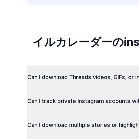
イルカレーダーのin
Can I download Threads videos, GIFs, or 
Yes, we now support content downloads from 
Can I track private Instagram accounts wi
all in high quality, completely free, and withou
Can I download multiple stories or highlig