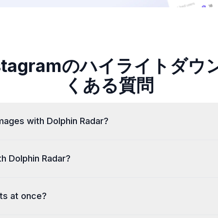
stagramのハイライトダ
くある質問
images with Dolphin Radar?
Threads. With our
Threads Downloader
，you can save vid
th Dolphin Radar?
t watermarks.
hts at once?