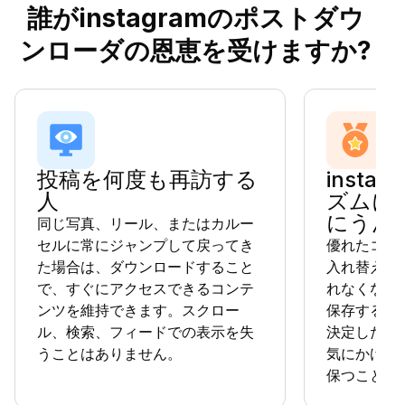
誰がinstagramのポストダウ
ンローダの恩恵を受けますか?
投稿を何度も再訪する
insta
人
ズムに
にうん
同じ写真、リール、またはカルー
セルに常にジャンプして戻ってき
優れたコン
た場合は、ダウンロードすること
入れ替えら
で、すぐにアクセスできるコンテ
れなくなっ
ンツを維持できます。スクロー
保存するこ
ル、検索、フィードでの表示を失
決定した場
うことはありません。
気にかけて
保つことが