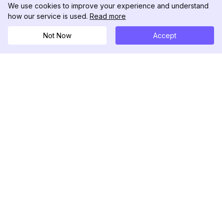
We use cookies to improve your experience and understand
how our service is used.
Read more
Not Now
Accept
DolphinRadar
究極のインスタグラムアクティビティトラッカー
フォローする
製品
リソース
分析サンプル
変更履歴
料金
ブログ