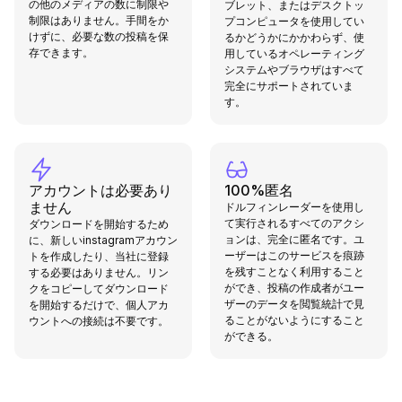
の他のメディアの数に制限や
ブレット、またはデスクトッ
制限はありません。手間をか
プコンピュータを使用してい
けずに、必要な数の投稿を保
るかどうかにかかわらず、使
存できます。
用しているオペレーティング
システムやブラウザはすべて
完全にサポートされていま
す。
アカウントは必要あり
100%匿名
ません
ドルフィンレーダーを使用し
て実行されるすべてのアクシ
ダウンロードを開始するため
ョンは、完全に匿名です。ユ
に、新しいinstagramアカウン
ーザーはこのサービスを痕跡
トを作成したり、当社に登録
を残すことなく利用すること
する必要はありません。リン
ができ、投稿の作成者がユー
クをコピーしてダウンロード
ザーのデータを閲覧統計で見
を開始するだけで、個人アカ
ることがないようにすること
ウントへの接続は不要です。
ができる。