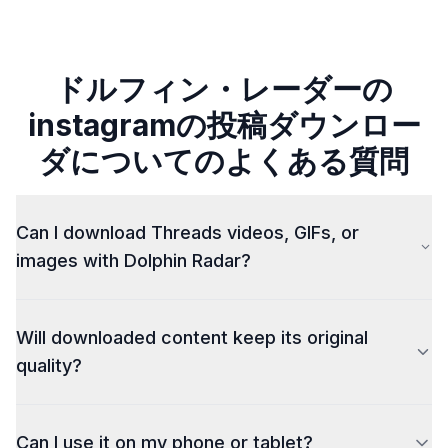
ドルフィン・レーダーの
instagramの投稿ダウンロー
ダについてのよくある質問
Can I download Threads videos, GIFs, or
images with Dolphin Radar?
Yes, we now support content downloads from
Will downloaded content keep its original
Threads. With our
Threads Downloader
，you can
save videos, GIFs, and images from Threads posts —
quality?
all in high quality, completely free, and without
watermarks.
Dolphin Radar helps users view and save media in
Can I use it on my phone or tablet?
high resolution where available, depending on the