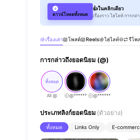
👍ในคลิกเดียว
ดาวน์โหลดทั้งหมด
เรื่องราว ไฮไลท์ การกล่า
เรื่องเล่า
โพสต์
Reels
ไฮไลท์
รีโพส
การกล่าวถึงยอดนิยม (@)
ทั้งหมด
All @
@
******
@
******
1
2
ประเภทลิงก์ยอดนิยม
(
ตัวอย่าง
)
ทั้งหมด
Links Only
E-commerc