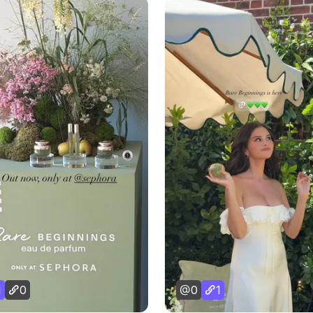
1
0
0
1