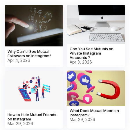
Results load in under 5 seconds, with no login
Payment processing is handled by Stripe, and
required.
DolphinRadar does not store any payment information
on its servers.
Can You See Mutuals on
Why Can't I See Mutual
Private Instagram
Followers on Instagram?
Accounts？
Apr 4, 2026
Apr 3, 2026
What Does Mutual Mean on
How to Hide Mutual Friends
Instagram?
on Instagram
Mar 29, 2026
Mar 29, 2026