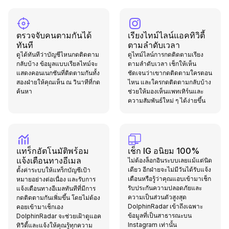
ตรวจจับคนตามกันได้
เรียงไทม์ไลน์แอคทิวิตี้
ทันที
ตามลำดับเวลา
ดูได้ทันทีว่าบัญชีไหนกดติดตาม
ดูไทม์ไลน์การกดติดตามเรียง
กลับบ้าง ข้อมูลแบบเรียลไทม์จะ
ตามลำดับเวลา เช็กให้เห็น
แสดงคอนเนกชันที่ติดตามกันทั้ง
ชัดเจนว่าเขากดติดตามใครตอน
สองฝ่ายให้คุณเห็น ณ วินาทีที่กด
ไหน และใครกดติดตามกลับบ้าง
ค้นหา
ช่วยให้มองเห็นแพทเทิร์นและ
ความสัมพันธ์ใหม่ ๆ ได้ง่ายขึ้น
แทร็กอัตโนมัติพร้อม
เช็ก IG อนิยม 100%
แจ้งเตือนทางอีเมล
ไม่ต้องล็อกอินระบบเลยแม้แต่นิด
เดียว อีกฝ่ายจะไม่มีวันได้รับแจ้ง
ตั้งค่าระบบให้แทร็กบัญชีเป้า
เตือนหรือรู้ว่าคุณแอบเข้ามาเช็ก
หมายอย่างต่อเนื่อง และรับการ
รับประกันความปลอดภัยและ
แจ้งเตือนทางอีเมลทันทีที่มีการ
ความเป็นส่วนตัวสูงสุด
กดติดตามกันเพิ่มขึ้น โดยไม่ต้อง
DolphinRadar เข้าถึงเฉพาะ
คอยเข้ามาเช็กเอง
ข้อมูลที่เป็นสาธารณะบน
DolphinRadar จะช่วยเฝ้าดูแอค
Instagram เท่านั้น
ทิวิตี้และแจ้งให้คุณรู้ทุกความ