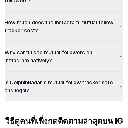
followers?
supports tracking 1 account per subscription.
accounts hide their follower and following lists from
all external access. If a private account later switches
No. DolphinRadar's mutual follow tracker is 100%
to public, DolphinRadar typically shows results within
How much does the Instagram mutual follow
anonymous. No Instagram login is required, no
10 minutes of the change.
notifications are sent to the account owner, and no
tracker cost?
traces are left behind. Your search activity is
completely private. The tool analyzes publicly
DolphinRadar's mutual follow tracker starts at $4.50
available Instagram data without interacting with any
Why can't I see mutual followers on
per week on the quarterly plan ($58.50 billed once
account directly.
per quarter). The weekly plan is $6.00 per week with
Instagram natively?
no long-term commitment. Free searches show partial
results. Paid plans include unlimited mutual follow
Instagram is testing a "Friends" count on profiles that
checks, chronological activity timelines, and email
Is DolphinRadar's mutual follow tracker safe
shows mutual followers instead of total following
alerts when new mutual connections form for 1
(Social Media Today, Jan 2026). However, this only
and legal?
tracked account.
applies to your own profile view and does not let you
check mutual followers between two accounts you do
Yes. DolphinRadar only accesses publicly available
not own. DolphinRadar fills this gap by letting you
Instagram data and does not require any account
วิธีดูคนที่เพิ่งกดติดตามล่าสุดบน IG
enter any public username and see the full mutual
credentials. All mutual follow checks are conducted
follow list, including when each connection formed.
within Instagram's terms of service for public profiles.