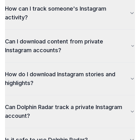
How can I track someone's Instagram
activity?
Can I download content from private
Instagram accounts?
How do I download Instagram stories and
highlights?
To download Instagram stories or highlights, simply
Can Dolphin Radar track a private Instagram
paste the Instagram username into Dolphin Radar’s
downloader tool. Then, click "Download" to save the
account?
content directly to your device. Dolphin Radar does
not host any Instagram content. All rights belong to
their respective owners.
Is it safe to use Dolphin Radar?