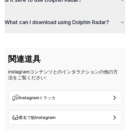
DolphinRadar is 100% secure and privacy-focused.
What can I download using Dolphin Radar?
We track publicly available Instagram data
anonymously, with no personal info required,
ensuring your privacy is always protected.
関連道具
instagramコンテンツとのインタラクションの他の方
法をご覧ください:
Instagramトラッカ
匿名で観Instagram