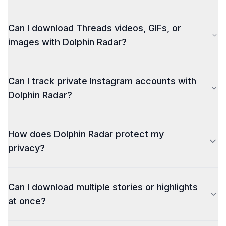
Yes. Dolphin Radar's Instagram Downloader is
Can I download Threads videos, GIFs, or
completely available at no cost.
images with Dolphin Radar?
Yes, we now support content downloads from
Can I track private Instagram accounts with
Threads. With our
Threads Downloader
，you can
save videos, GIFs, and images from Threads posts —
Dolphin Radar?
all in high quality, completely free, and without
watermarks.
How does Dolphin Radar protect my
privacy?
Can I download multiple stories or highlights
at once?