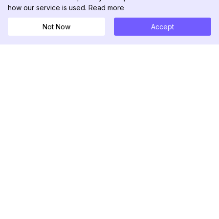
how our service is used.
Read more
Not Now
Accept
DolphinRadar
Seu Rastreador de Atividades De.
Siga-nos
PRODUTO
RECURSOS
Amostra de Análise
Registro de Alterações
Preços
Blog
Contate-nos
Sobre nós