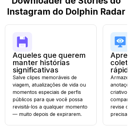
Downloader de Stories do
Instagram do Dolphin Radar
Aqueles que querem
Aprend
manter histórias
coletam
significativas
rápidas
Salve clipes memoráveis de
Armazene mi
viagem, atualizações de vida ou
anotações 
momentos especiais de perfis
criativos ou
públicos para que você possa
compartilha
revisitá-los a qualquer momento
revise offl
— muito depois de expirarem.
precisar.