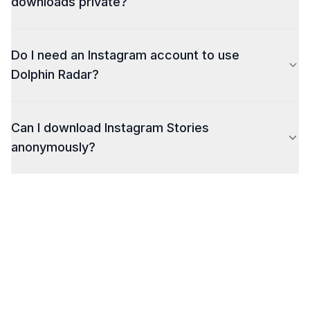
downloads private?
Dolphin Radar does not host or store any Instagram
Do I need an Instagram account to use
content. All downloads are processed directly on your
device, ensuring privacy. Only publicly available
Dolphin Radar?
content can be accessed.
Can I download Instagram Stories
anonymously?