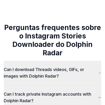
Perguntas frequentes sobre
o Instagram Stories
Downloader do Dolphin
Radar
Can I download Threads videos, GIFs, or
images with Dolphin Radar?
Yes, we now support content downloads from
Can I track private Instagram accounts with
Threads. With our
Threads Downloader
，you can
save videos, GIFs, and images from Threads posts —
Dolphin Radar?