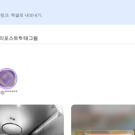
 링크. 엑셀로 내보내기.
리포스트
태그됨
@
******