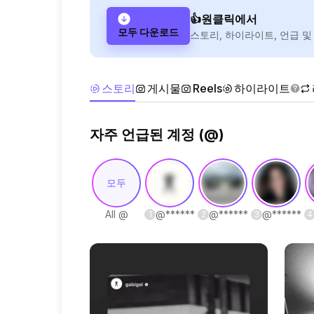
👍원클릭에서
모두 다운로드
스토리, 하이라이트, 언급 및
스토리
게시물
Reels
하이라이트
자주 언급된 계정 (@)
모두
All @
@
******
@
******
@
******
1
2
3
4