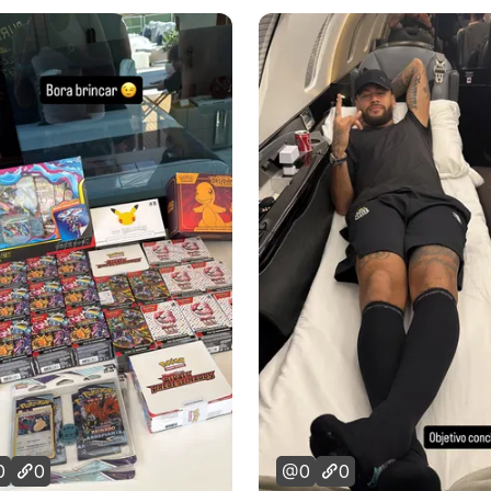
0
0
0
0