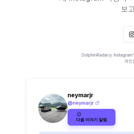
보고
DolphinRadar는 Inst
개인
neymarjr
@
neymarjr
다음 이야기 알림