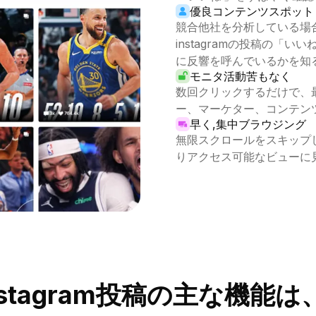
優良コンテンツスポット
競合他社を分析している場
instagramの投稿の「
に反響を呼んでいるかを知
モニタ活動苦もなく
数回クリックするだけで、最近
ー、マーケター、コンテン
早く,集中ブラウジング
無限スクロールをスキップ
りアクセス可能なビューに見
arのinstagram投稿の主な