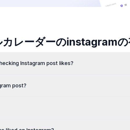
カレーダーのinstagram
hecking Instagram post likes?
 post, you can also use dolphinradar's tool
track recent In
gram post?
r insight into relationship changes beyond likes, using only
s on any public Instagram post instantly. Enter a username or p
?
orks on any device with no Instagram login required. Like data i
icly available like data through its own system, so your perso