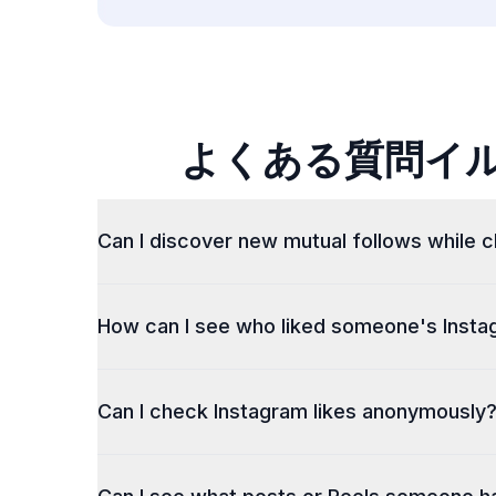
よくある質問イル
Can I discover new mutual follows while c
Yes. While this tool helps you view who liked a
How can I see who liked someone's Insta
connections and follow activity. This adds deepe
DolphinRadar (dolphinradar.com) lets you check like
Can I check Instagram likes anonymously
carousels, and videos in one clean view. The tool w
is currently visible on the platform.
Yes. DolphinRadar (dolphinradar.com) accesses publ