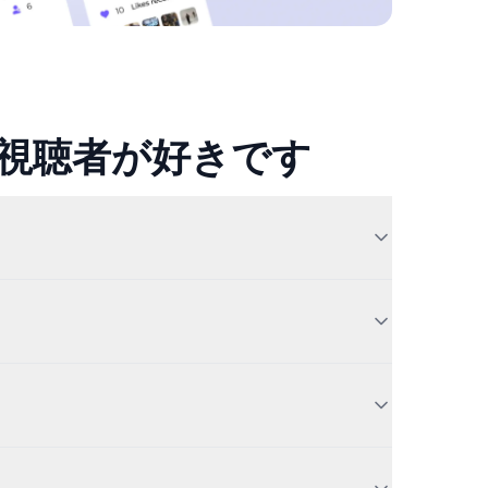
の視聴者が好きです
stagram follows
to uncover new mutual
 publicly available Instagram data.
ost link to see like counts across photos, Reels,
s pulled directly from Instagram and reflects what
nal Instagram account is never involved. The post