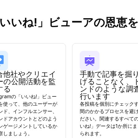
いいね!」ビューアの恩恵
合他社やクリエイ
手動で記事を掘
ーの公開活動を監
げることなく、
する
ンドのような調
行います
tagramの「いいね!」ビュー
を使って、他のユーザーが
各投稿を個別にチェック
ンド、インフルエンサー、
間のかかるプロセスを避
ンドアカウントとどのよう
ださい。関連するすべて
ンゲージメントしているか
いね!」データは1か所に
察しましょう。
られます。