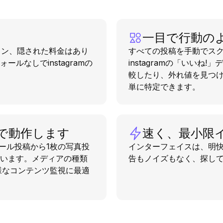
一目で行動の
ョン、隠された料金はあり
すべての投稿を手動でス
ルなしでinstagramの
instagramの「いい
較したり、外れ値を見つ
単に特定できます。
で動作します
速く、最小限
werは、リール投稿から1枚の写真投
インターフェイスは、明
います。メディアの種類
告もノイズもなく、探し
様なコンテンツ監視に最適