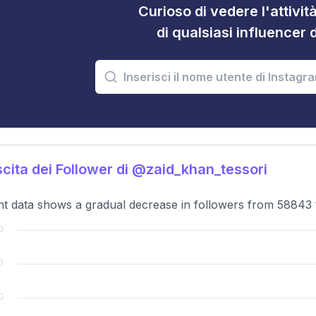
Curioso di vedere l'attivi
di qualsiasi influencer 
cita dei Follower di @zaid_khan_tessori
t data shows a gradual decrease in followers from 58843 