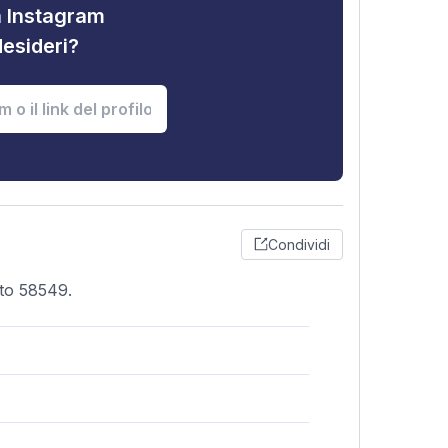
tà Instagram
desideri?
Condividi
to 58549.