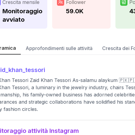
Crescita mensile
Follower
Po
Monitoraggio
59.0K
4
avviato
ramica
Approfondimenti sulle attività
Crescita dei F
id_khan_tessori
Khan Tessori Zaid Khan Tessori As-salamu alaykum 🇵🇰🇵
Khan Tessori, a luminary in the jewelry industry, chairs Te
smanship, his family-owned business has adorned celebrities
rances and strategic collaborations have solidified his stan
y fashion circles.
toraggio attività Instagram