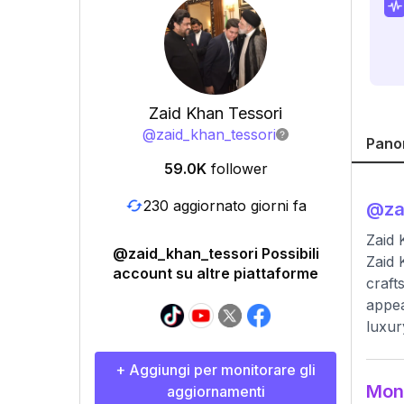
Zaid Khan Tessori
@
zaid_khan_tessori
Pano
59.0K
follower
230 aggiornato giorni fa
@
za
Zaid 
@zaid_khan_tessori Possibili
Zaid 
account su altre piattaforme
craft
appea
luxur
+ Aggiungi per monitorare gli
Moni
aggiornamenti