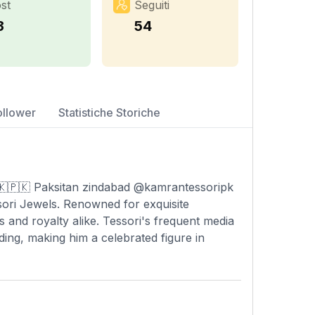
st
Seguiti
3
54
ollower
Statistiche Storiche
🇰🇵🇰 Paksitan zindabad @kamrantessoripk
ssori Jewels. Renowned for exquisite
 and royalty alike. Tessori's frequent media
ding, making him a celebrated figure in