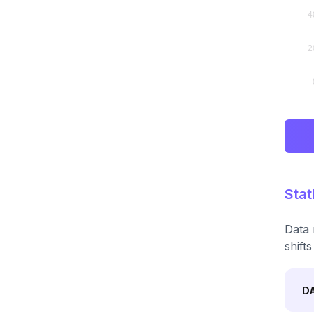
Stat
Data 
shift
D