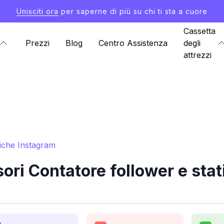
Unisciti ora
per saperne di più su chi ti sta a cuore
Cassetta
Prezzi
Blog
Centro Assistenza
degli
attrezzi
tiche Instagram
ri Contatore follower e stat