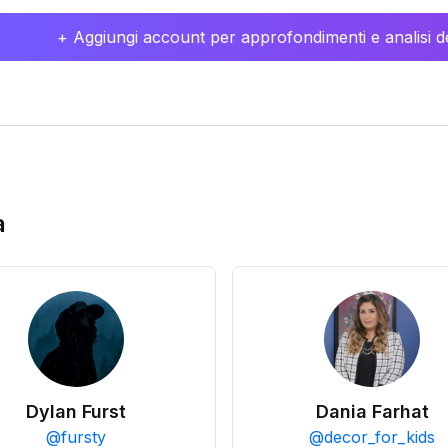
+ Aggiungi account per approfondimenti e analisi de
a
Dylan Furst
Dania Farhat
@
fursty
@
decor_for_kids