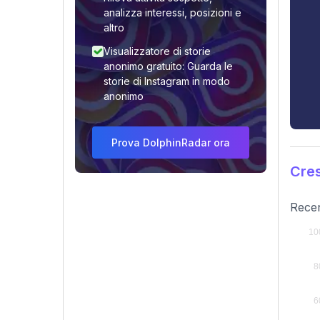
analizza interessi, posizioni e
altro
Visualizzatore di storie
anonimo gratuito: Guarda le
storie di Instagram in modo
anonimo
Prova DolphinRadar ora
Cres
Recen