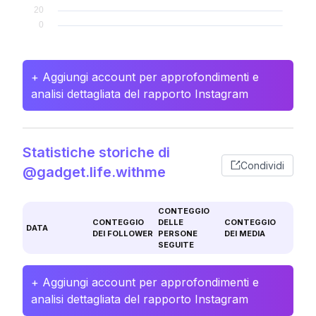
+ Aggiungi account per approfondimenti e
analisi dettagliata del rapporto Instagram
Statistiche storiche di
Condividi
@gadget.life.withme
CONTEGGIO
CONTEGGIO
DELLE
CONTEGGIO
DATA
DEI FOLLOWER
PERSONE
DEI MEDIA
SEGUITE
+ Aggiungi account per approfondimenti e
analisi dettagliata del rapporto Instagram