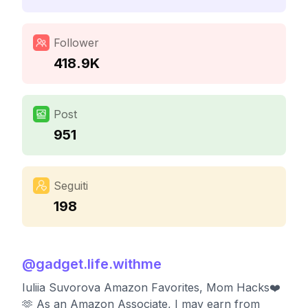
Follower
418.9K
Post
951
Seguiti
198
@
gadget.life.withme
Iuliia Suvorova Amazon Favorites, Mom Hacks❤️
🫶 As an Amazon Associate, I may earn from