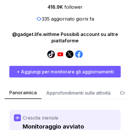
418.9K
follower
335 aggiornato giorni fa
@gadget.life.withme Possibili account su altre
piattaforme
+ Aggiungi per monitorare gli aggiornamenti
Panoramica
Approfondimenti sulle attività
Cres
Crescita mensile
Monitoraggio avviato