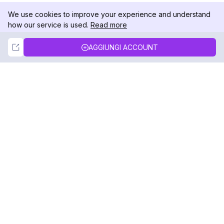
We use cookies to improve your experience and understand
how our service is used.
Read more
Not Now
Accept
AGGIUNGI ACCOUNT
DolphinRadar
Il tuo tracker di attività Instagram definitivo
Seguici
PRODOTTO
RISORSE
Esempio di Analisi
Registro delle Modifiche