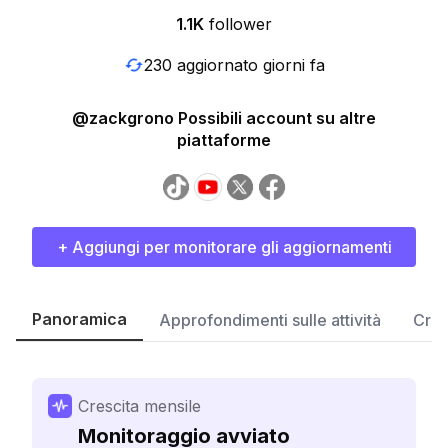
1.1K
follower
230 aggiornato giorni fa
@zackgrono Possibili account su altre
piattaforme
+ Aggiungi per monitorare gli aggiornamenti
Panoramica
Approfondimenti sulle attività
Cres
Crescita mensile
Monitoraggio avviato