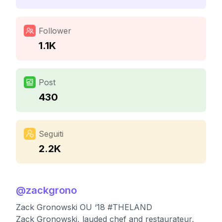
Follower
1.1K
Post
430
Seguiti
2.2K
@
zackgrono
Zack Gronowski OU ‘18 #THELAND
Zack Gronowski, lauded chef and restaurateur,