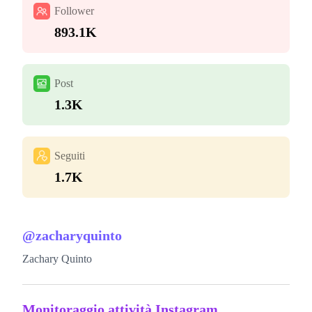
Follower
893.1K
Post
1.3K
Seguiti
1.7K
@
zacharyquinto
Zachary Quinto
Monitoraggio attività Instagram