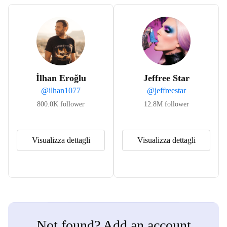
İlhan Eroğlu
Jeffree Star
@
ilhan1077
@
jeffreestar
800.0K
follower
12.8M
follower
Visualizza dettagli
Visualizza dettagli
Not found? Add an account