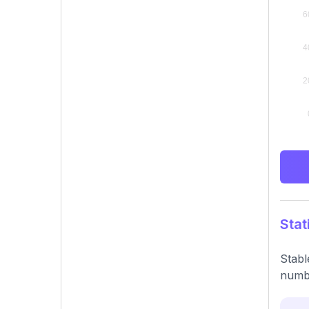
Stat
Stabl
numbe