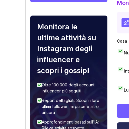
Moni
Monitora le
ultime attività su
Cosa 
Instagram degli
Nu
influencer e
scopri i gossip!
In
Oltre 100.000 degli account
Lu
influencer più seguiti
Report dettagliati: Scopri i loro
ultimi follower, mi piace e altro
ancora
Approfondimenti basati sull'IA:
Rileva attività sospette,