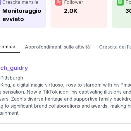
Crescita mensile
Follower
Po
Monitoraggio
2.0K
3
avviato
ramica
Approfondimenti sulle attività
Crescita dei F
ch_guidry
Pittsburgh
King, a digital magic virtuoso, rose to stardom with his "m
e sensation. Now a TikTok icon, his captivating illusions an
wers. Zach's diverse heritage and supportive family backdr
ng to significant brand collaborations and awards, making hi
tainment.