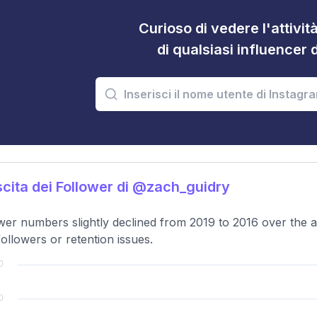
Curioso di vedere l'attivi
di qualsiasi influencer 
cita dei Follower di @zach_guidry
wer numbers slightly declined from 2019 to 2016 over the an
ollowers or retention issues.