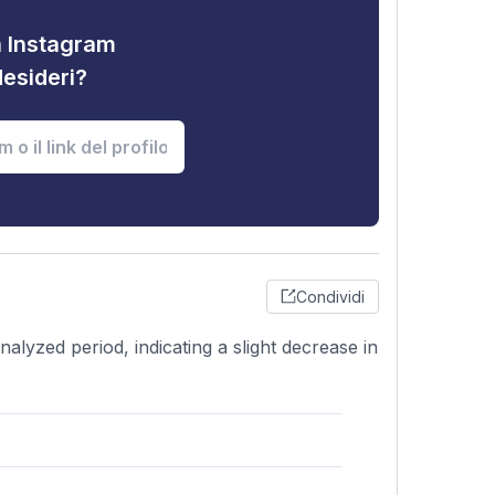
tà Instagram
desideri?
Condividi
alyzed period, indicating a slight decrease in