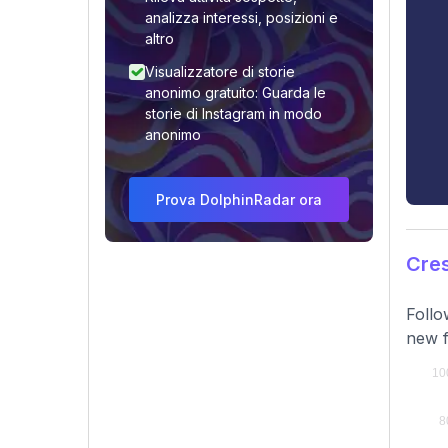
analizza interessi, posizioni e
altro
Visualizzatore di storie
anonimo gratuito: Guarda le
storie di Instagram in modo
anonimo
Prova DolphinRadar ora
Cres
Follo
new f