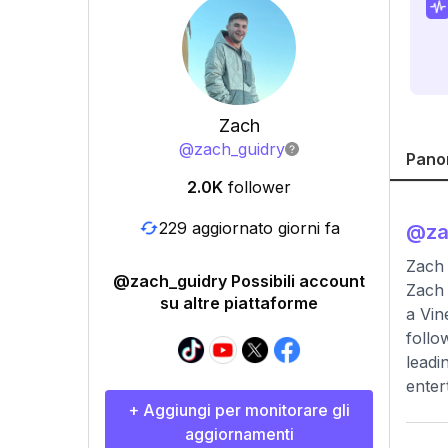
Zach
@
zach_guidry
Pano
2.0K
follower
229 aggiornato giorni fa
@
za
Zach 
@zach_guidry Possibili account
Zach 
su altre piattaforme
a Vin
follo
leadi
enter
+ Aggiungi per monitorare gli
aggiornamenti