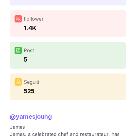
Follower
1.4K
Post
5
Seguiti
525
@
yamesjoung
James
James, a celebrated chef and restaurateur, has