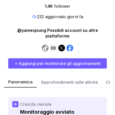
1.4K
follower
232 aggiornato giorni fa
@yamesjoung Possibili account su altre
piattaforme
+ Aggiungi per monitorare gli aggiornamenti
Panoramica
Approfondimenti sulle attività
Cres
Crescita mensile
Monitoraggio avviato