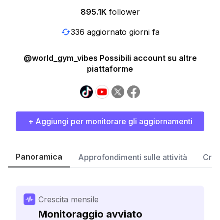
895.1K
follower
336 aggiornato giorni fa
@world_gym_vibes Possibili account su altre
piattaforme
+ Aggiungi per monitorare gli aggiornamenti
Panoramica
Approfondimenti sulle attività
Cres
Crescita mensile
Monitoraggio avviato