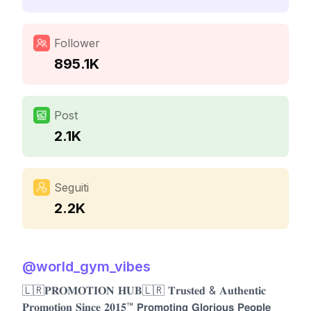
Follower
895.1K
Post
2.1K
Seguiti
2.2K
@
world_gym_vibes
🇱🇷𝐏𝐑𝐎𝐌𝐎𝐓𝐈𝐎𝐍 𝐇𝐔𝐁🇱🇷 𝐓𝐫𝐮𝐬𝐭𝐞𝐝 & 𝐀𝐮𝐭𝐡𝐞𝐧𝐭𝐢𝐜
𝐏𝐫𝐨𝐦𝐨𝐭𝐢𝐨𝐧 𝐒𝐢𝐧𝐜𝐞 𝟐𝟎𝟏𝟓™ 𝗣𝗿𝗼𝗺𝗼𝘁𝗶𝗻𝗴 𝗚𝗹𝗼𝗿𝗶𝗼𝘂𝘀 𝗣𝗲𝗼𝗽𝗹𝗲