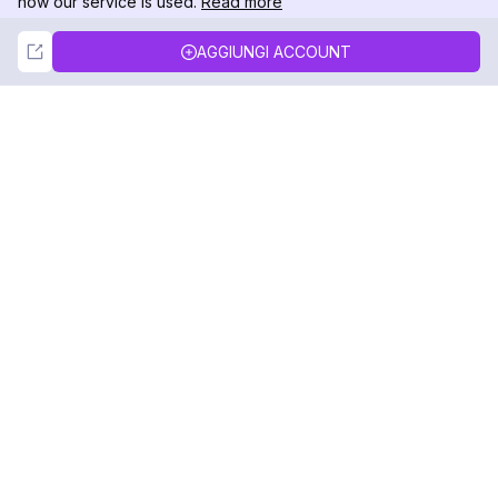
how our service is used.
Read more
Not Now
Accept
AGGIUNGI ACCOUNT
DolphinRadar
Il tuo tracker di attività Instagram definitivo
Seguici
PRODOTTO
RISORSE
Esempio di Analisi
Registro delle Modifiche
Prezzi
Blog
Contattaci
Chi siamo