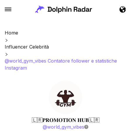
Home
Influencer Celebrità
@world_gym_vibes Contatore follower e statistiche
Instagram
🇱🇷𝐏𝐑𝐎𝐌𝐎𝐓𝐈𝐎𝐍 𝐇𝐔𝐁🇱🇷
@
world_gym_vibes