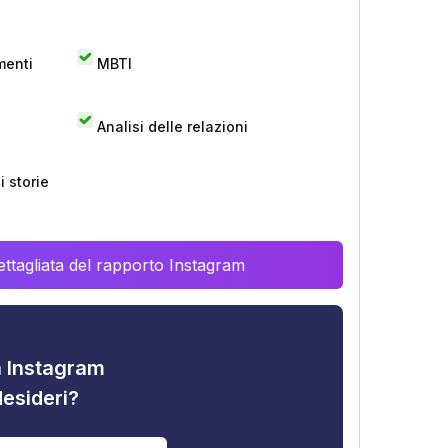
menti
MBTI
Analisi delle relazioni
 storie
ttagliata del rapporto Instagram
tà Instagram
desideri?