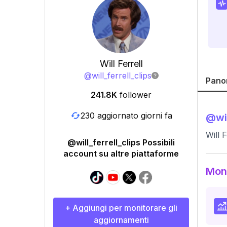
Will Ferrell
@
will_ferrell_clips
Pano
241.8K
follower
230 aggiornato giorni fa
@
wi
Will 
@will_ferrell_clips Possibili
account su altre piattaforme
Moni
+ Aggiungi per monitorare gli
aggiornamenti