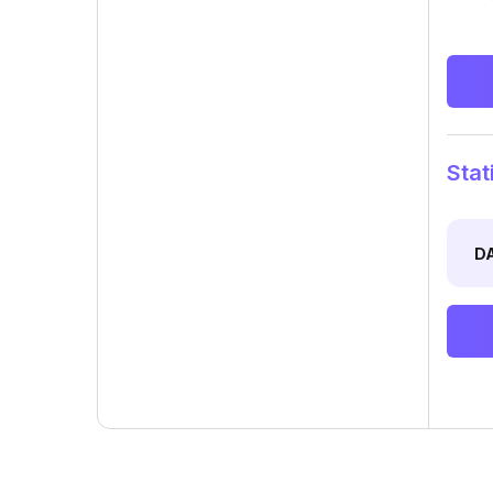
Stat
D