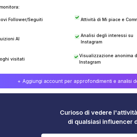
monitora:
ovi Follower/Seguiti
Attività di Mi piace e Com
Analisi degli interessi su
tuizioni AI
Instagram
Visualizzazione anonima di
oghi visitati
Instagram
+ Aggiungi account per approfondimenti e analisi de
Curioso di vedere l'attivi
di qualsiasi influencer 