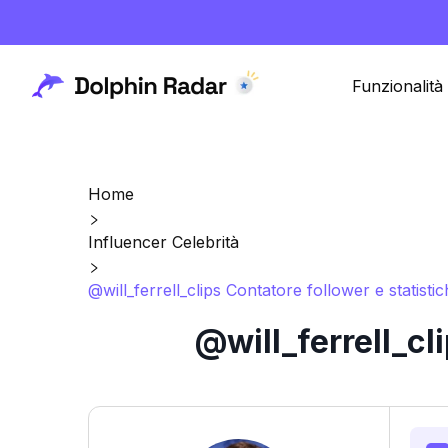
Funzionalità
Home
Influencer Celebrità
@will_ferrell_clips Contatore follower e statist
@will_ferrell_cl