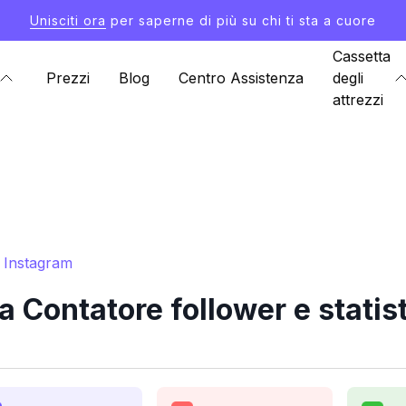
Unisciti ora
per saperne di più su chi ti sta a cuore
Cassetta
Prezzi
Blog
Centro Assistenza
degli
attrezzi
 Instagram
ontatore follower e statis