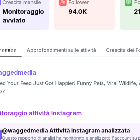
Crescita mensile
Follower
Po
Monitoraggio
94.0K
2
avviato
ramica
Approfondimenti sulle attività
Crescita dei F
aggedmedia
d Your Feed Just Got Happier! Funny Pets, Viral Wildlife,
s↙️
toraggio attività Instagram
@
waggedmedia
Attività Instagram analizzata
Questo rapporto di analisi ha monitorato e analizzato l'account su p