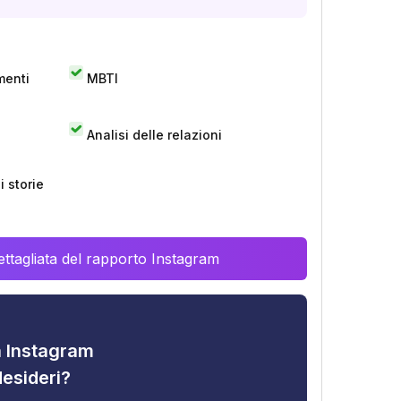
menti
MBTI
Analisi delle relazioni
 storie
ttagliata del rapporto Instagram
tà Instagram
desideri?