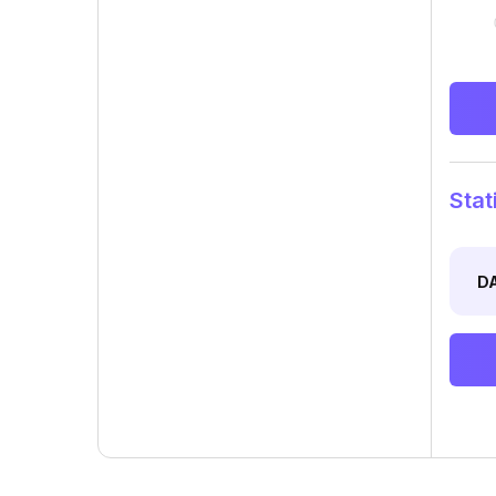
Stat
D