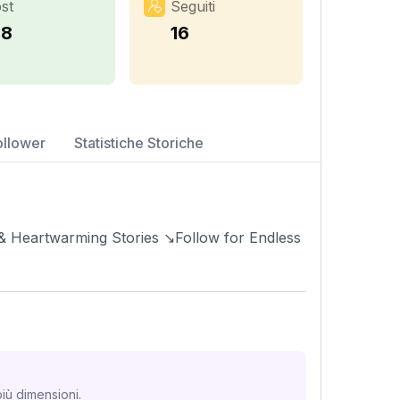
st
Seguiti
18
16
ollower
Statistiche Storiche
 & Heartwarming Stories ↘️Follow for Endless
iù dimensioni.