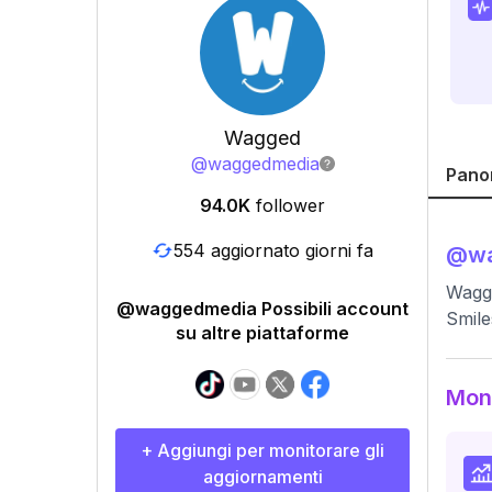
Wagged
@
waggedmedia
Pano
94.0K
follower
554 aggiornato giorni fa
@
w
Wagge
@waggedmedia Possibili account
Smile
su altre piattaforme
Moni
+ Aggiungi per monitorare gli
aggiornamenti