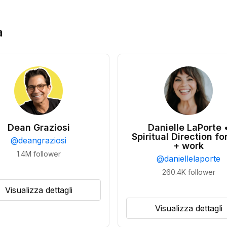
a
Dean Graziosi
Danielle LaPorte 
Spiritual Direction for
@
deangraziosi
+ work
1.4M
follower
@
daniellelaporte
260.4K
follower
Visualizza dettagli
Visualizza dettagli