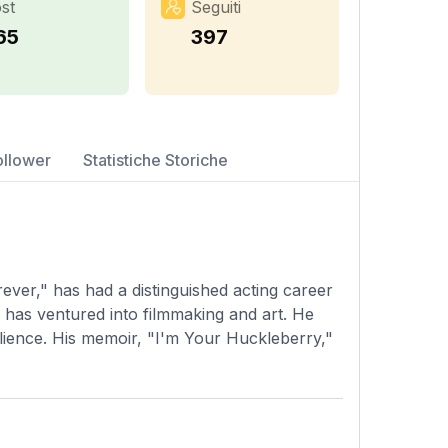
st
Seguiti
65
397
ollower
Statistiche Storiche
ever," has had a distinguished acting career
 has ventured into filmmaking and art. He
ilience. His memoir, "I'm Your Huckleberry,"