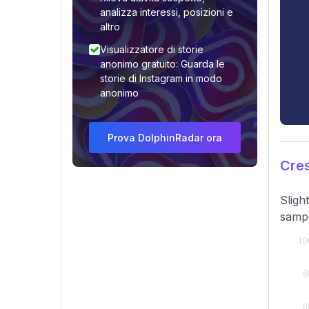
analizza interessi, posizioni e
altro
Visualizzatore di storie
anonimo gratuito: Guarda le
storie di Instagram in modo
anonimo
Prova DolphinRadar ora
Cres
Sligh
sampl