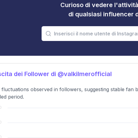
Curioso di vedere l'attivi
di qualsiasi influencer 
cita dei Follower di @valkilmerofficial
t fluctuations observed in followers, suggesting stable fan
ed period.