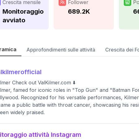
Crescita mensile
Follower
Po
Monitoraggio
689.2K
6
avviato
ramica
Approfondimenti sulle attività
Crescita dei F
lkilmerofficial
ilmer Check out ValKilmer.com ⬇️
ilmer, famed for iconic roles in "Top Gun" and "Batman For
llywood. Recognized for his versatile performances, Kilmer
ame a public battle with throat cancer, showcasing his res
een widely praised.
toraggio attività Instagram