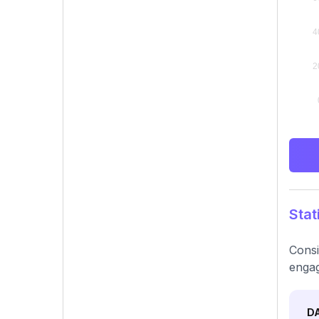
Stat
Consi
engag
D