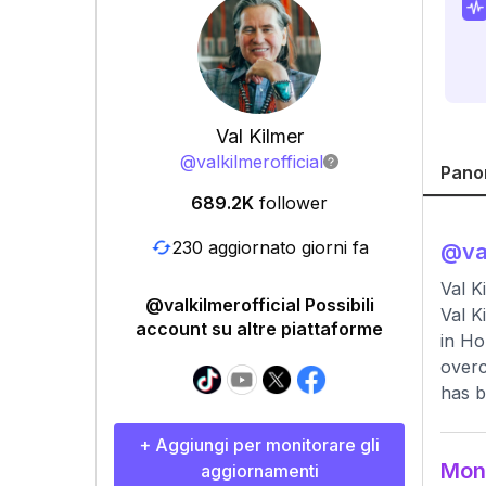
Val Kilmer
@
valkilmerofficial
Pano
689.2K
follower
230 aggiornato giorni fa
@
va
Val K
@valkilmerofficial Possibili
Val K
account su altre piattaforme
in Ho
overc
has b
+ Aggiungi per monitorare gli
Moni
aggiornamenti