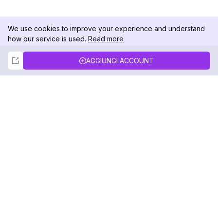
We use cookies to improve your experience and understand
how our service is used.
Read more
Not Now
Accept
AGGIUNGI ACCOUNT
DolphinRadar
Il tuo tracker di attività Instagram definitivo
Seguici
PRODOTTO
RISORSE