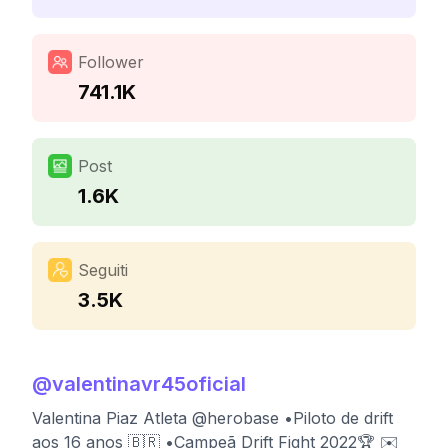
Follower
741.1K
Post
1.6K
Seguiti
3.5K
@
valentinavr45oficial
Valentina Piaz Atleta @herobase •Piloto de drift
aos 16 anos 🇧🇷 •Campeã Drift Fight 2022🏆 ✉️