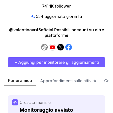
741.1K
follower
554 aggiornato giorni fa
@valentinavr45oficial Possibili account su altre
piattaforme
+ Aggiungi per monitorare gli aggiornamenti
Panoramica
Approfondimenti sulle attività
Cres
Crescita mensile
Monitoraggio avviato