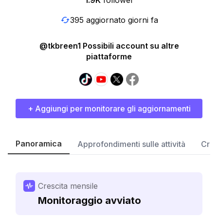
1.9K
follower
395 aggiornato giorni fa
@tkbreen1 Possibili account su altre
piattaforme
+ Aggiungi per monitorare gli aggiornamenti
Panoramica
Approfondimenti sulle attività
Cres
Crescita mensile
Monitoraggio avviato