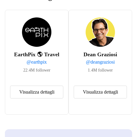
EarthPix 🌎 Travel
Dean Graziosi
@
earthpix
@
deangraziosi
22.4M
follower
1.4M
follower
Visualizza dettagli
Visualizza dettagli