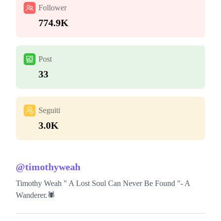
Follower
774.9K
Post
33
Seguiti
3.0K
@
timothyweah
Timothy Weah " A Lost Soul Can Never Be Found "- A
Wanderer.🕷