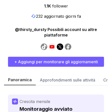
1.1K
follower
232 aggiornato giorni fa
@thirsty_dursty Possibili account su altre
piattaforme
+ Aggiungi per monitorare gli aggiornamenti
Panoramica
Approfondimenti sulle attività
Cres
Crescita mensile
Monitoraggio avviato