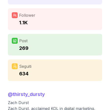
Follower
1.1K
Post
269
Seguiti
634
@
thirsty_dursty
Zach Durst
Zach Durst, acclaimed KOL in digital marketing,