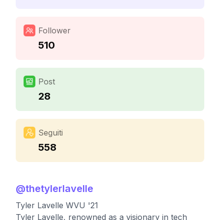
Follower
510
Post
28
Seguiti
558
@
thetylerlavelle
Tyler Lavelle WVU '21
Tyler Lavelle, renowned as a visionary in tech