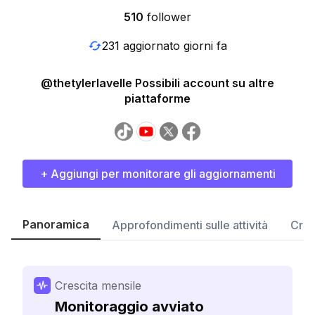
510
follower
231 aggiornato giorni fa
@thetylerlavelle Possibili account su altre
piattaforme
+ Aggiungi per monitorare gli aggiornamenti
Panoramica
Approfondimenti sulle attività
Cres
Crescita mensile
Monitoraggio avviato