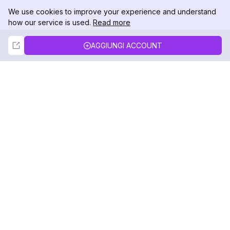
We use cookies to improve your experience and understand
how our service is used.
Read more
Not Now
Accept
AGGIUNGI ACCOUNT
DolphinRadar
Il tuo tracker di attività Instagram definitivo
Seguici
PRODOTTO
RISORSE
Esempio di Analisi
Registro delle Modifiche