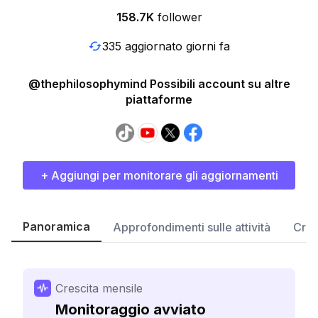
158.7K
follower
335 aggiornato giorni fa
@thephilosophymind Possibili account su altre
piattaforme
+ Aggiungi per monitorare gli aggiornamenti
Panoramica
Approfondimenti sulle attività
Cres
Crescita mensile
Monitoraggio avviato