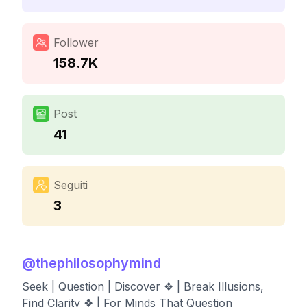
Follower
158.7K
Post
41
Seguiti
3
@
thephilosophymind
Seek | Question | Discover ❖ | Break Illusions,
Find Clarity ❖ | For Minds That Question