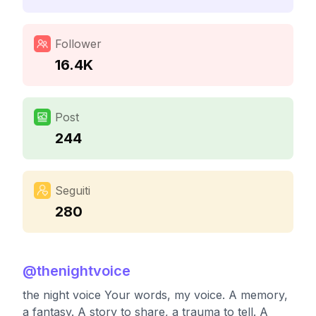
Follower
16.4K
Post
244
Seguiti
280
@
thenightvoice
the night voice Your words, my voice. A memory,
a fantasy. A story to share, a trauma to tell. A