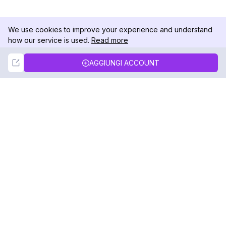
We use cookies to improve your experience and understand
how our service is used.
Read more
Not Now
Accept
AGGIUNGI ACCOUNT
DolphinRadar
Il tuo tracker di attività Instagram definitivo
Seguici
PRODOTTO
RISORSE