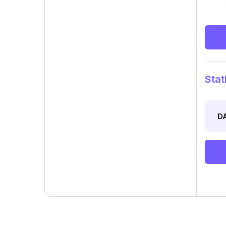
Stat
D