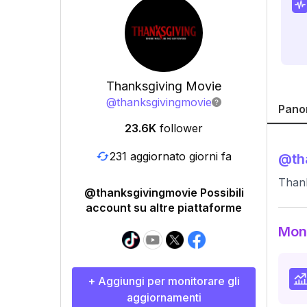
Thanksgiving Movie
@
thanksgivingmovie
Pano
23.6K
follower
231 aggiornato giorni fa
@
th
Thank
@thanksgivingmovie Possibili
account su altre piattaforme
Moni
+ Aggiungi per monitorare gli
aggiornamenti