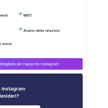
menti
MBTI
Analisi delle relazioni
 storie
ttagliata del rapporto Instagram
tà Instagram
desideri?