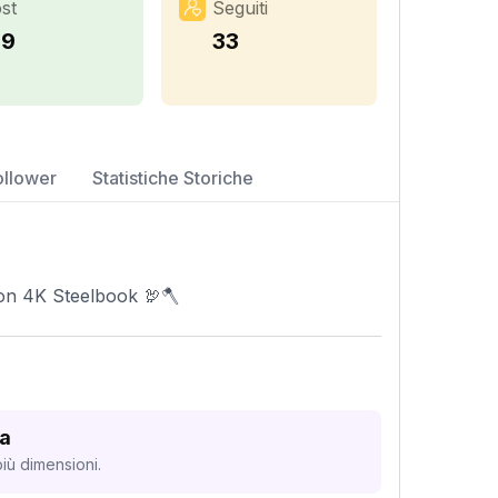
st
Seguiti
39
33
ollower
Statistiche Storiche
ion 4K Steelbook 🦃🪓
ta
iù dimensioni.