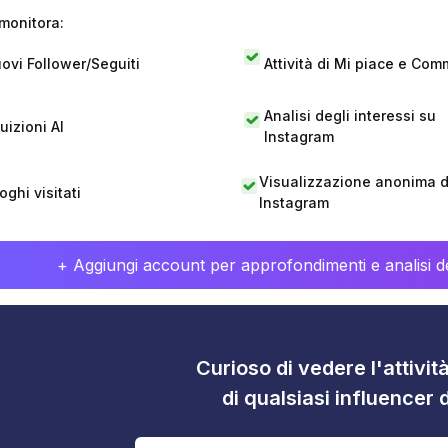
monitora:
ovi Follower/Seguiti
Attività di Mi piace e Com
Analisi degli interessi su
tuizioni AI
Instagram
Visualizzazione anonima di
oghi visitati
Instagram
+ Aggiungi account per approfondimenti e analisi de
Curioso di vedere l'attivi
di qualsiasi influencer 