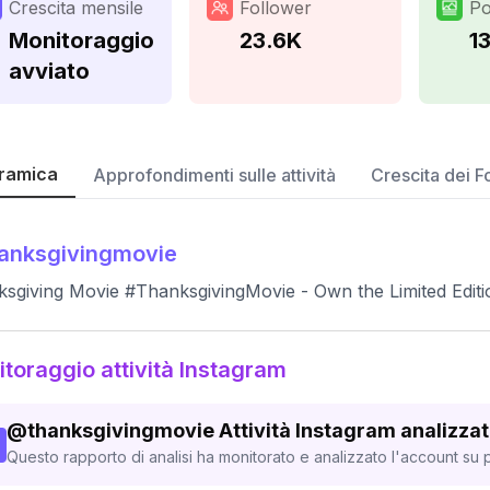
Crescita mensile
Follower
Po
Monitoraggio
23.6K
1
avviato
ramica
Approfondimenti sulle attività
Crescita dei F
anksgivingmovie
sgiving Movie #ThanksgivingMovie - Own the Limited Edit
toraggio attività Instagram
@
thanksgivingmovie
Attività Instagram analizza
Questo rapporto di analisi ha monitorato e analizzato l'account su p