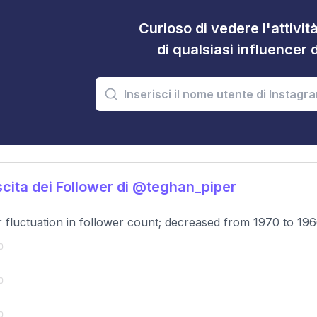
Curioso di vedere l'attivi
di qualsiasi influencer 
cita dei Follower di @teghan_piper
 fluctuation in follower count; decreased from 1970 to 19