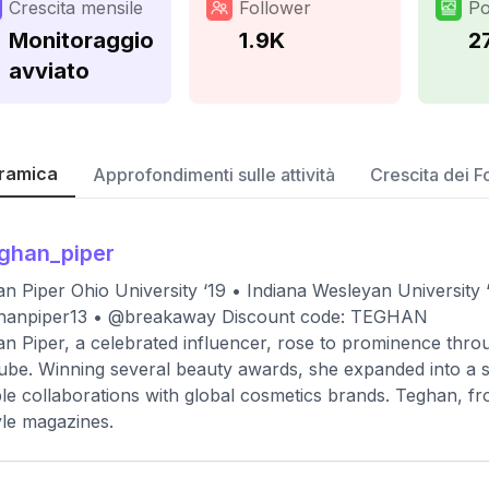
Crescita mensile
Follower
Po
Monitoraggio
1.9K
2
avviato
ramica
Approfondimenti sulle attività
Crescita dei F
ghan_piper
n Piper Ohio University ‘19 • Indiana Wesleyan University
hanpiper13 • @breakaway Discount code: TEGHAN
n Piper, a celebrated influencer, rose to prominence throu
be. Winning several beauty awards, she expanded into a su
le collaborations with global cosmetics brands. Teghan, from
tyle magazines.