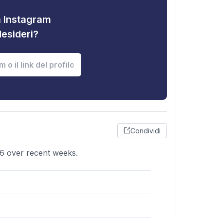
tà Instagram
desideri?
Condividi
66 over recent weeks.