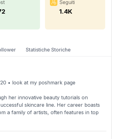
st
Seguiti
72
1.4K
ollower
Statistiche Storiche
 ‘20 • look at my poshmark page
gh her innovative beauty tutorials on
ccessful skincare line. Her career boasts
 a family of artists, often features in top