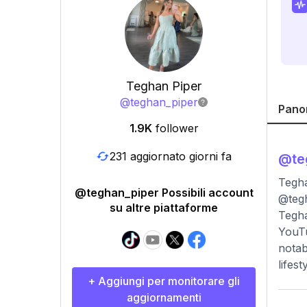
Teghan Piper
@
teghan_piper
Pano
1.9K
follower
231 aggiornato giorni fa
@
te
Tegha
@teghan_piper Possibili account
@teg
su altre piattaforme
Tegha
YouTu
notab
lifes
+ Aggiungi per monitorare gli
aggiornamenti