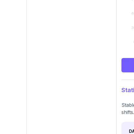
Stat
Stabl
shifts
D