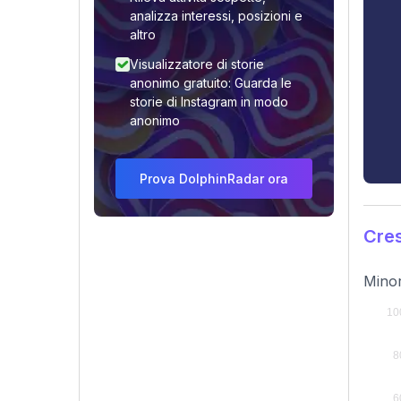
analizza interessi, posizioni e
altro
Visualizzatore di storie
anonimo gratuito: Guarda le
storie di Instagram in modo
anonimo
Prova DolphinRadar ora
Cres
Minor