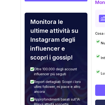
Moni
Monitora le
ultime attività su
Cosa 
Instagram degli
Nu
influencer e
scopri i gossip!
In
Oltre 100.000 degli account
Lu
influencer più seguiti
Report dettagliati: Scopri i loro
ultimi follower, mi piace e altro
ancora
Approfondimenti basati sull'IA:
Rileva attività sospette,