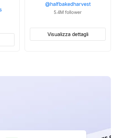
@
halfbakedharvest
s
5.4M
follower
Visualizza dettagli