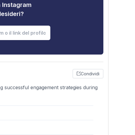
tà Instagram
desideri?
Condividi
ng successful engagement strategies during