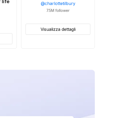
 life
@
charlottetilbury
7.5M
follower
Visualizza dettagli