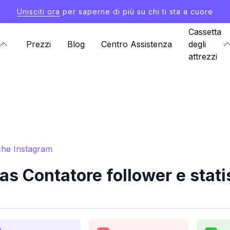
Unisciti ora
per saperne di più su chi ti sta a cuore
Cassetta
Prezzi
Blog
Centro Assistenza
degli
attrezzi
che Instagram
 Contatore follower e stati