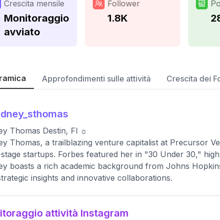
Crescita mensile
Follower
Po
Monitoraggio
1.8K
2
avviato
ramica
Approfondimenti sulle attività
Crescita dei F
ydney_sthomas
ey Thomas Destin, Fl ☼
y Thomas, a trailblazing venture capitalist at Precursor Ve
-stage startups. Forbes featured her in "30 Under 30," highl
y boasts a rich academic background from Johns Hopkins 
strategic insights and innovative collaborations.
toraggio attività Instagram