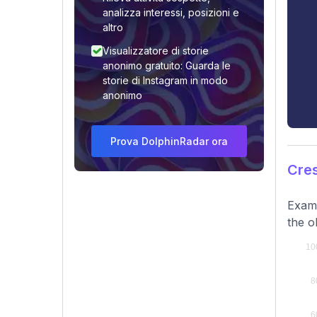
analizza interessi, posizioni e
altro
Visualizzatore di storie
anonimo gratuito: Guarda le
storie di Instagram in modo
anonimo
Prova DolphinRadar ora
Cres
Exami
the o