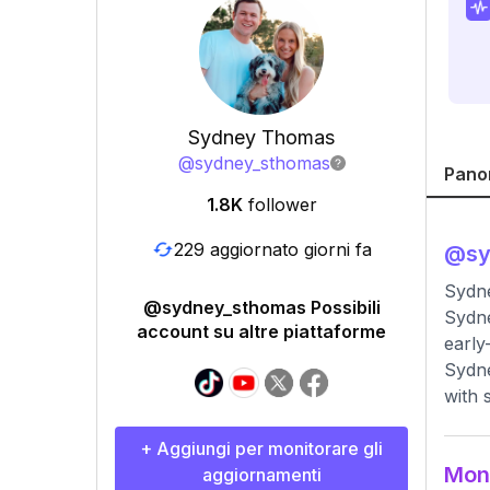
Sydney Thomas
@
sydney_sthomas
Pano
1.8K
follower
229 aggiornato giorni fa
@
s
Sydn
@sydney_sthomas Possibili
Sydne
account su altre piattaforme
early
Sydne
with 
+ Aggiungi per monitorare gli
Moni
aggiornamenti