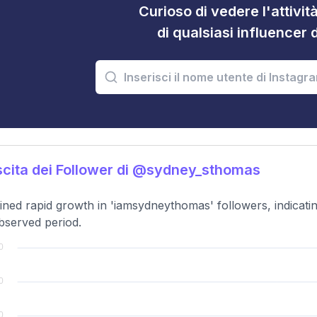
Curioso di vedere l'attivi
di qualsiasi influencer 
cita dei Follower di @sydney_sthomas
ned rapid growth in 'iamsydneythomas' followers, indicati
bserved period.