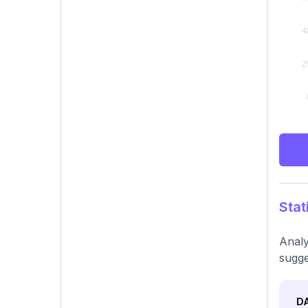
Stat
Analy
sugge
D