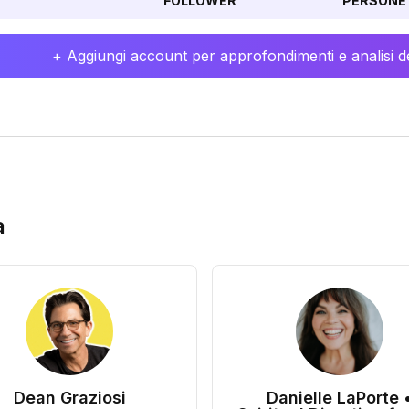
FOLLOWER
PERSONE 
+ Aggiungi account per approfondimenti e analisi de
a
Dean Graziosi
Danielle LaPorte 