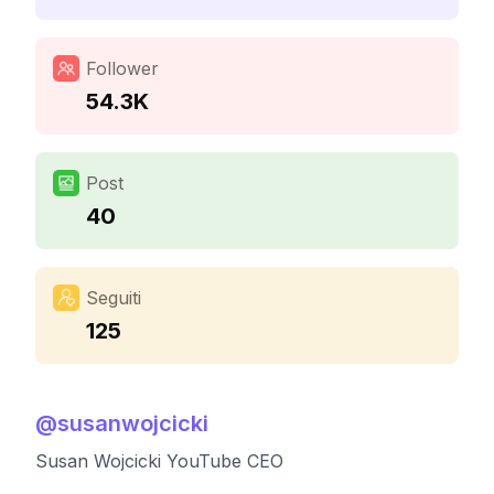
Follower
54.3K
Post
40
Seguiti
125
@
susanwojcicki
Susan Wojcicki YouTube CEO