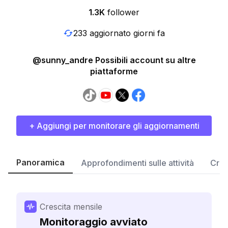
1.3K
follower
233 aggiornato giorni fa
@sunny_andre Possibili account su altre
piattaforme
+ Aggiungi per monitorare gli aggiornamenti
Panoramica
Approfondimenti sulle attività
Cres
Crescita mensile
Monitoraggio avviato