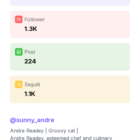
Follower
1.3K
Post
224
Seguiti
1.1K
@
sunny_andre
Andre Readey | Groovy cat |
Andre Readey, esteemed chef and culinary