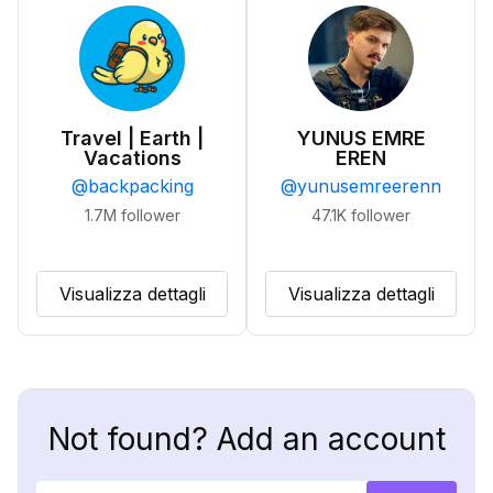
Travel | Earth |
YUNUS EMRE
Vacations
EREN
@
backpacking
@
yunusemreerenn
1.7M
follower
47.1K
follower
Visualizza dettagli
Visualizza dettagli
Not found? Add an account