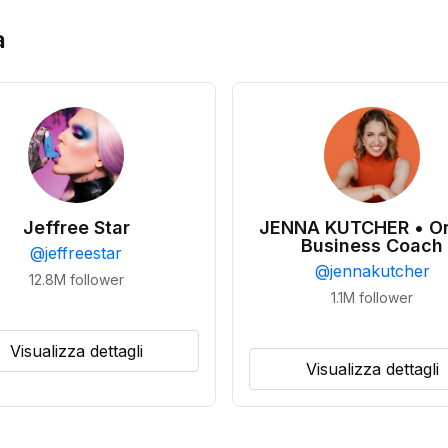
a
Jeffree Star
JENNA KUTCHER • On
Business Coach
@
jeffreestar
@
jennakutcher
12.8M
follower
1.1M
follower
Visualizza dettagli
Visualizza dettagli