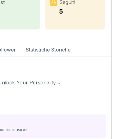
st
Seguiti
1
5
ollower
Statistiche Storiche
nlock Your Personality ⤵️
iù dimensioni.