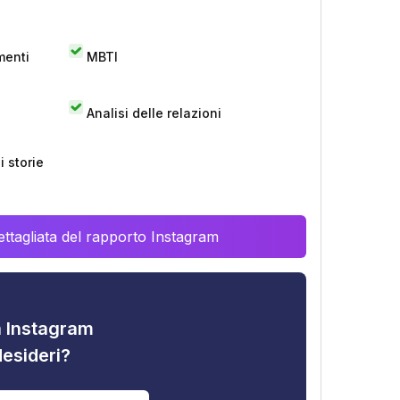
menti
MBTI
Analisi delle relazioni
 storie
ttagliata del rapporto Instagram
tà Instagram
desideri?