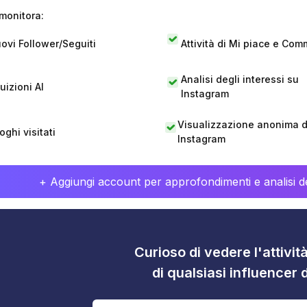
monitora:
ovi Follower/Seguiti
Attività di Mi piace e Com
Analisi degli interessi su
tuizioni AI
Instagram
Visualizzazione anonima di
oghi visitati
Instagram
+ Aggiungi account per approfondimenti e analisi de
Curioso di vedere l'attivi
di qualsiasi influencer 