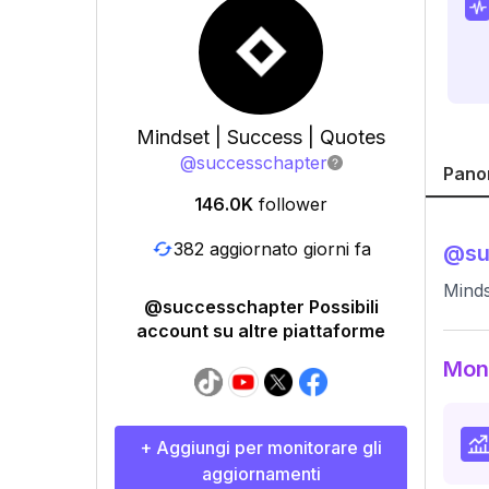
Mindset | Success | Quotes
@
successchapter
Pano
146.0K
follower
382 aggiornato giorni fa
@
s
Minds
@successchapter Possibili
account su altre piattaforme
Moni
+ Aggiungi per monitorare gli
aggiornamenti