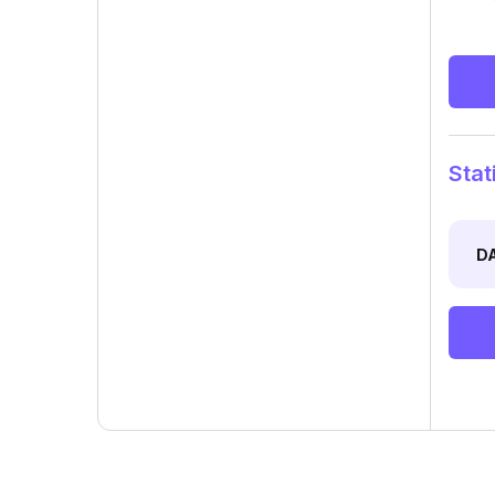
Stat
D