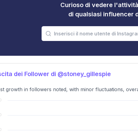
Curioso di vedere l'attivi
di qualsiasi influencer 
cita dei Follower di @stoney_gillespie
t growth in followers noted, with minor fluctuations, overa