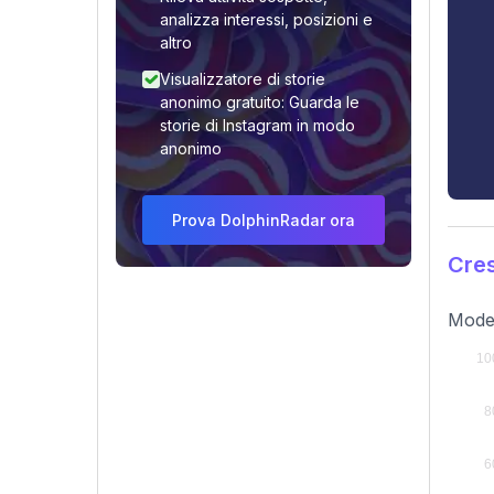
analizza interessi, posizioni e
altro
Visualizzatore di storie
anonimo gratuito: Guarda le
storie di Instagram in modo
anonimo
Prova DolphinRadar ora
Cres
Modes