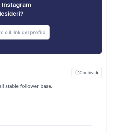
tà Instagram
desideri?
Condividi
ll stable follower base.