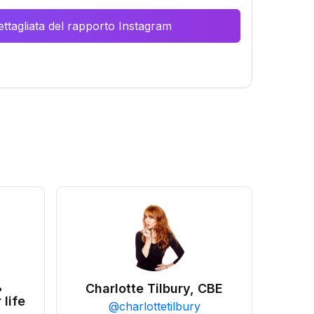
ttagliata del rapporto Instagram
•
Charlotte Tilbury, CBE
 life
@
charlottetilbury