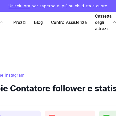
Unisciti ora
per saperne di più su chi ti sta a cuore
Cassetta
Prezzi
Blog
Centro Assistenza
degli
attrezzi
che Instagram
ie Contatore follower e stati