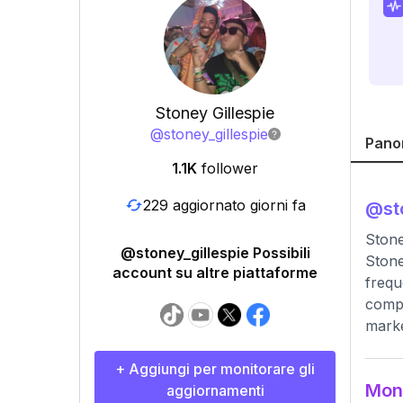
Stoney Gillespie
@
stoney_gillespie
Pano
1.1K
follower
229 aggiornato giorni fa
@
st
Stone
@stoney_gillespie Possibili
Stone
account su altre piattaforme
frequ
compa
marke
+ Aggiungi per monitorare gli
Moni
aggiornamenti