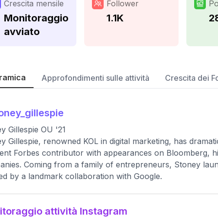
Crescita mensile
Follower
Po
Monitoraggio
1.1K
2
avviato
ramica
Approfondimenti sulle attività
Crescita dei F
oney_gillespie
y Gillespie OU '21
y Gillespie, renowned KOL in digital marketing, has dramati
ent Forbes contributor with appearances on Bloomberg, hi
nies. Coming from a family of entrepreneurs, Stoney laun
d by a landmark collaboration with Google.
toraggio attività Instagram