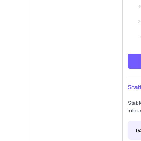
Stat
Stabl
inter
D