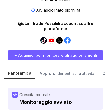
852.1K
follower
335 aggiornato giorni fa
@stan_trade Possibili account su altre
piattaforme
+ Aggiungi per monitorare gli aggiornamenti
Panoramica
Approfondimenti sulle attività
Cres
Crescita mensile
Monitoraggio avviato