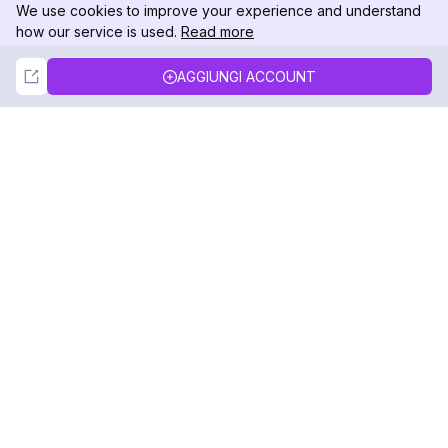
We use cookies to improve your experience and understand
how our service is used.
Read more
Not Now
Accept
AGGIUNGI ACCOUNT
DolphinRadar
Il tuo tracker di attività Instagram definitivo
Seguici
PRODOTTO
RISORSE
Esempio di Analisi
Registro delle Modifiche
Prezzi
Blog