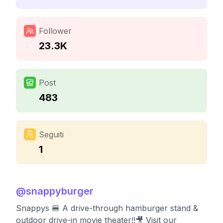
Follower
23.3K
Post
483
Seguiti
1
@
snappyburger
Snappys 🍔 A drive-through hamburger stand &
outdoor drive-in movie theater!!🎥 Visit our