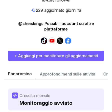
184.5K
follower
229 aggiornato giorni fa
@sheiskings Possibili account su altre
piattaforme
+ Aggiungi per monitorare gli aggiornamenti
Panoramica
Approfondimenti sulle attività
Cres
Crescita mensile
Monitoraggio avviato