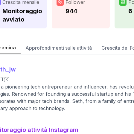
Crescita mensile
Follower
Po
Monitoraggio
944
6
avviato
ramica
Approfondimenti sulle attività
Crescita dei F
th_jw
🇺🇸
 a pioneering tech entrepreneur and influencer, has revoluti
egies. Renowned for founding a successful startup and his
borates with major tech brands. Seth, from a family of entr
nary approach to technology.
toraggio attività Instagram