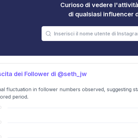
Curioso di vedere l'attivi
di qualsiasi influencer 
cita dei Follower di @seth_jw
al fluctuation in follower numbers observed, suggesting 
ored period.