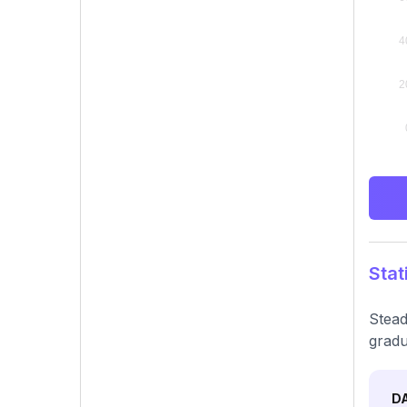
Stat
Stead
gradu
D