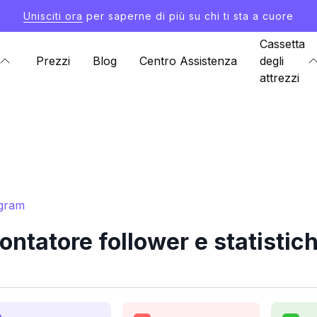
Unisciti ora
per saperne di più su chi ti sta a cuore
Cassetta
Prezzi
Blog
Centro Assistenza
degli
attrezzi
agram
ntatore follower e statistic