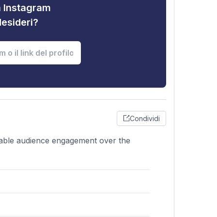
tà Instagram
desideri?
Condividi
stable audience engagement over the