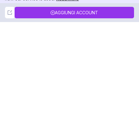
Not Now
Accept
AGGIUNGI ACCOUNT
DolphinRadar
Il tuo tracker di attività Instagram definitivo
Seguici
PRODOTTO
RISORSE
Esempio di Analisi
Registro delle Modifiche
Prezzi
Blog
Contattaci
Chi siamo