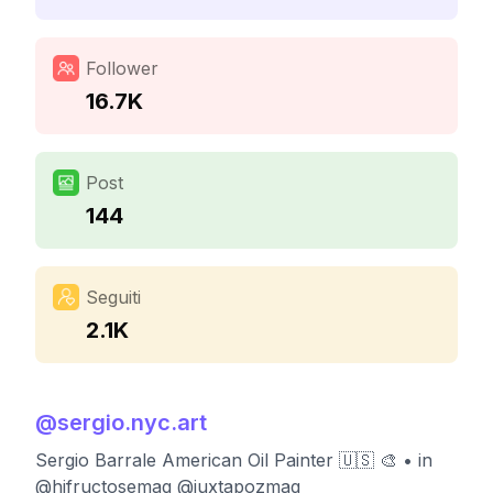
Follower
16.7K
Post
144
Seguiti
2.1K
@
sergio.nyc.art
Sergio Barrale American Oil Painter 🇺🇸 🎨 • in
@hifructosemag @juxtapozmag