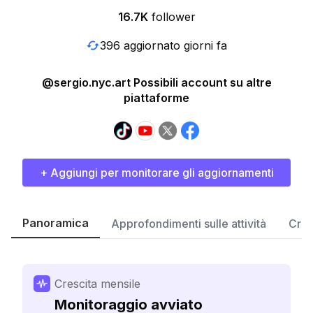
16.7K
follower
396 aggiornato giorni fa
@sergio.nyc.art Possibili account su altre
piattaforme
+ Aggiungi per monitorare gli aggiornamenti
Panoramica
Approfondimenti sulle attività
Cres
Crescita mensile
Monitoraggio avviato