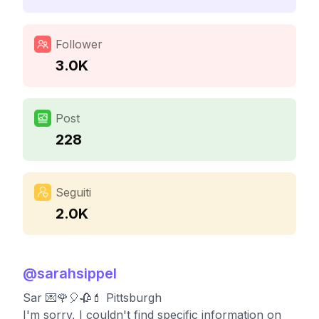
Follower
3.0K
Post
228
Seguiti
2.0K
@
sarahsippel
Sar 💌🌹🎈🥀💄 Pittsburgh
I'm sorry, I couldn't find specific information on