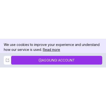
We use cookies to improve your experience and understand
how our service is used.
Read more
Not Now
Accept
AGGIUNGI ACCOUNT
DolphinRadar
Il tuo tracker di attività Instagram definitivo