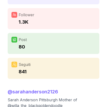
Follower
1.3K
Post
80
Seguiti
841
@
sarahanderson2126
Sarah Anderson Pittsburgh Mother of
@willa_the_blackgoldendoodle