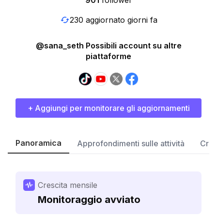
901
follower
230 aggiornato giorni fa
@sana_seth Possibili account su altre
piattaforme
+ Aggiungi per monitorare gli aggiornamenti
Panoramica
Approfondimenti sulle attività
Cres
Crescita mensile
Monitoraggio avviato