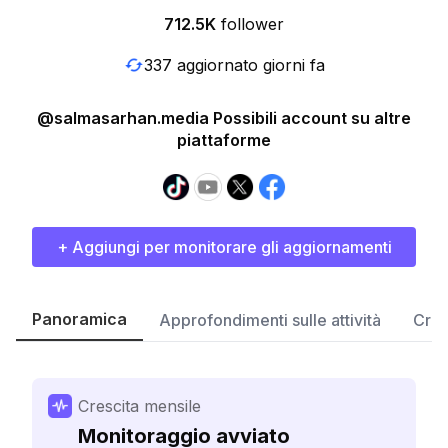
712.5K
follower
337 aggiornato giorni fa
@salmasarhan.media Possibili account su altre
piattaforme
+ Aggiungi per monitorare gli aggiornamenti
Panoramica
Approfondimenti sulle attività
Cres
Crescita mensile
Monitoraggio avviato