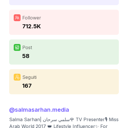
Follower
712.5K
Post
58
Seguiti
167
@
salmasarhan.media
Salma Sarhan| سلمي سرحان🌹 TV Presenter🎙️ Miss
Arab World 2017 👑 Lifestyle Influencer✨ For