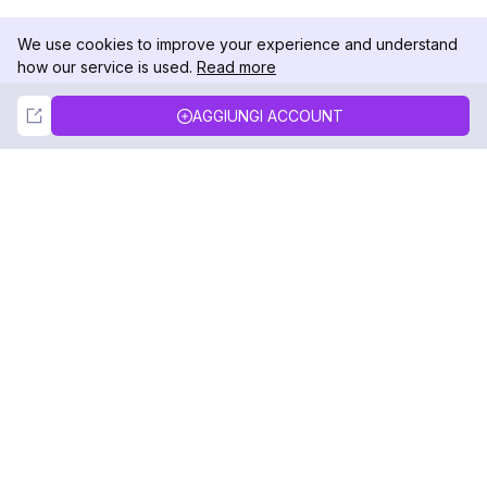
We use cookies to improve your experience and understand
how our service is used.
Read more
Not Now
Accept
AGGIUNGI ACCOUNT
DolphinRadar
Il tuo tracker di attività Instagram definitivo
Seguici
PRODOTTO
RISORSE
Esempio di Analisi
Registro delle Modifiche