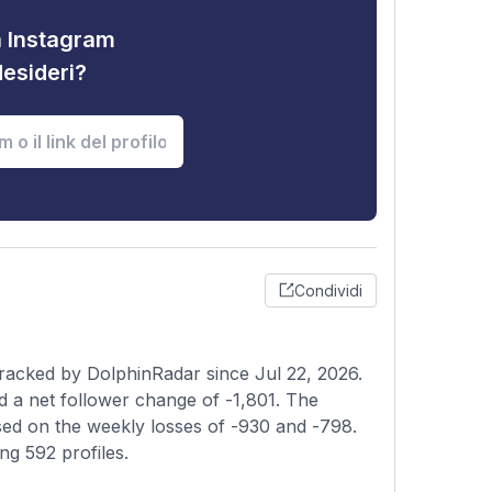
tà Instagram
desideri?
Condividi
racked by DolphinRadar since Jul 22, 2026.
d a net follower change of -1,801. The
sed on the weekly losses of -930 and -798.
ng 592 profiles.