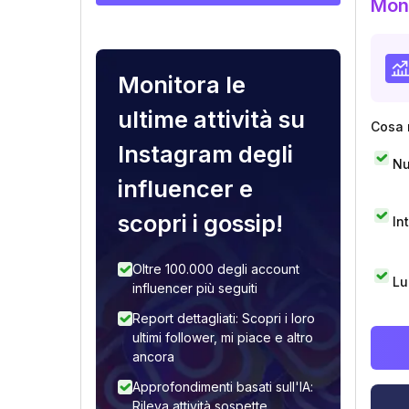
Moni
Monitora le
ultime attività su
Cosa 
Instagram degli
Nu
influencer e
scopri i gossip!
In
Oltre 100.000 degli account
Lu
influencer più seguiti
Report dettagliati: Scopri i loro
ultimi follower, mi piace e altro
ancora
Approfondimenti basati sull'IA:
Rileva attività sospette,