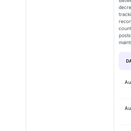
Betwe
decre
track
recor
count
posts
maint
D
Au
Au