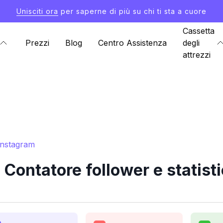
Unisciti ora
per saperne di più su chi ti sta a cuore
Cassetta
Prezzi
Blog
Centro Assistenza
degli
attrezzi
Instagram
ontatore follower e statist