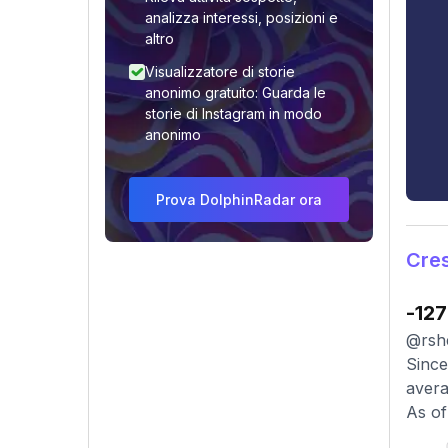
analizza interessi, posizioni e
altro
Visualizzatore di storie
anonimo gratuito: Guarda le
storie di Instagram in modo
anonimo
Prova DolphinRadar ora
Cres
-127
@rshe
Since
avera
As of