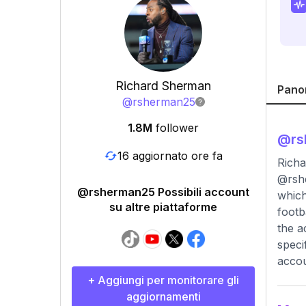
Richard Sherman
Pano
@
rsherman25
1.8M
follower
@
r
16 aggiornato ore fa
Richa
@rshe
@rsherman25 Possibili account
which
su altre piattaforme
footb
the a
speci
accou
+ Aggiungi per monitorare gli
aggiornamenti