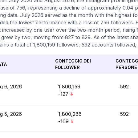
en July 2026 and August 2026, the Instagram profile @rs
ase of 756, representing a decline of approximately 0.04 
ing data. July 2026 served as the month with the highest f
ded the lowest performance with a loss of 756 followers. R
 increased by one user over the two-month period, rising f
 grew by two, moving from 827 to 829. As of the latest sn
ains a total of 1,800,159 followers, 592 accounts followed, 
CONTEGGIO DEI
CONTEGGI
ATA
FOLLOWER
PERSONE 
g 6, 2026
1,800,159
592
-127
g 5, 2026
1,800,286
592
-169