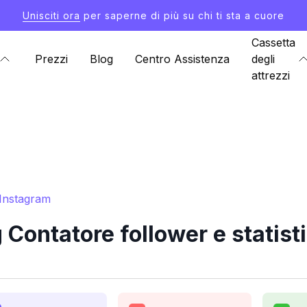
Unisciti ora
per saperne di più su chi ti sta a cuore
Cassetta
Prezzi
Blog
Centro Assistenza
degli
attrezzi
 Instagram
Contatore follower e statist