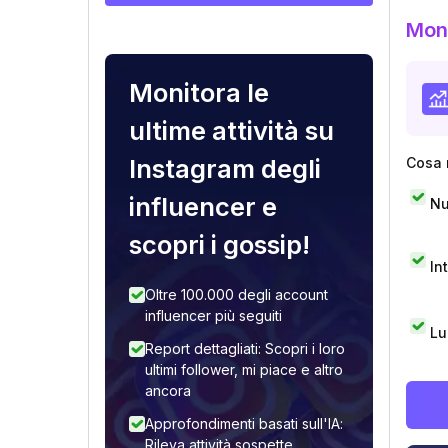
Moni
Monitora le
ultime attività su
Instagram degli
Cosa 
influencer e
Nu
scopri i gossip!
In
Oltre 100.000 degli account
influencer più seguiti
Lu
Report dettagliati: Scopri i loro
ultimi follower, mi piace e altro
ancora
Approfondimenti basati sull'IA:
Rileva attività sospette,