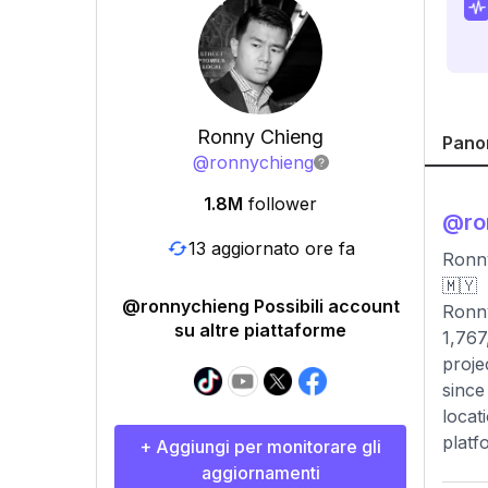
Ronny Chieng
Pano
@
ronnychieng
1.8M
follower
@
r
13 aggiornato ore fa
Ronny
🇲🇾
@ronnychieng Possibili account
Ronny
su altre piattaforme
1,767
proje
since
locat
platf
+ Aggiungi per monitorare gli
aggiornamenti