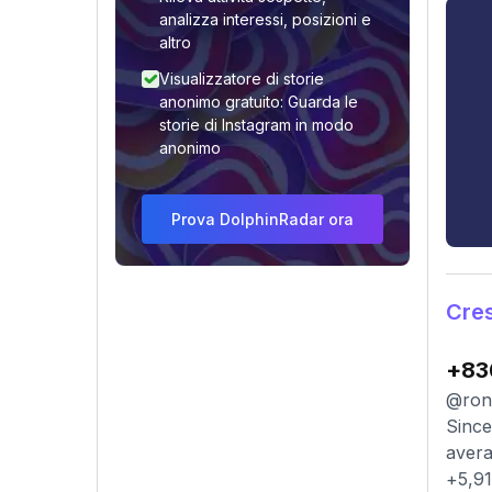
analizza interessi, posizioni e
altro
Visualizzatore di storie
anonimo gratuito: Guarda le
storie di Instagram in modo
anonimo
Prova DolphinRadar ora
Cres
+83
@ronn
Since
avera
+5,91