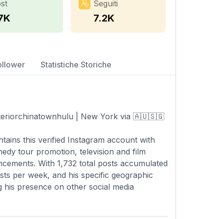
st
Seguiti
.7K
7.2K
ollower
Statistiche Storiche
eriorchinatownhulu | New York via 🇦🇺🇸🇬
ains this verified Instagram account with
edy tour promotion, television and film
ncements. With 1,732 total posts accumulated
sts per week, and his specific geographic
ing his presence on other social media