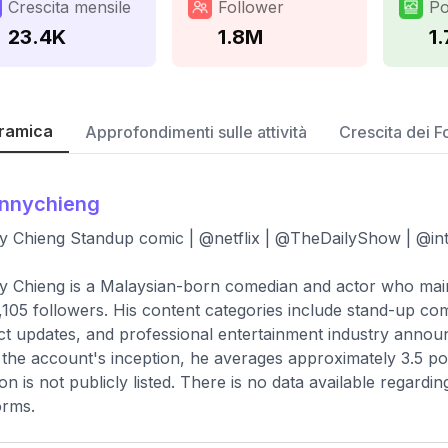
Crescita mensile
Follower
Po
23.4K
1.8M
1
ramica
Approfondimenti sulle attività
Crescita dei F
onnychieng
 Chieng Standup comic | @netflix | @TheDailyShow | @int
 Chieng is a Malaysian-born comedian and actor who maint
,105 followers. His content categories include stand-up com
ct updates, and professional entertainment industry annou
 the account's inception, he averages approximately 3.5 po
ion is not publicly listed. There is no data available regard
orms.