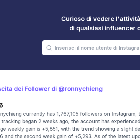
Curioso di vedere l'attivi
di qualsiasi influencer 
cita dei Follower di @ronnychieng
6
ychieng currently has 1,767,105 followers on Instagram, 
 tracking began 2 weeks ago, the account has experienced 
ge weekly gain is +5,851, with the trend showing a slight d
6 and the second week gain of +5,293. As of the latest upda