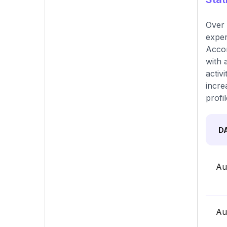
Over 
exper
Accor
with 
activ
incre
profi
D
Au
Au