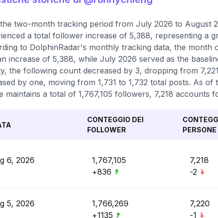
the two-month tracking period from July 2026 to August 2
ienced a total follower increase of 5,388, representing a 
ding to DolphinRadar's monthly tracking data, the month o
an increase of 5,388, while July 2026 served as the baseli
ity, the following count decreased by 3, dropping from 7,22
ased by one, moving from 1,731 to 1,732 total posts. As of 
le maintains a total of 1,767,105 followers, 7,218 accounts f
CONTEGGIO DEI
CONTEGGI
ATA
FOLLOWER
PERSONE 
g 6, 2026
1,767,105
7,218
+836
-2
g 5, 2026
1,766,269
7,220
+1135
-1