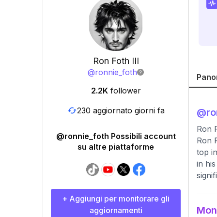
Ron Foth III
@
ronnie_foth
Pano
2.2K
follower
230 aggiornato giorni fa
@
ro
Ron F
@ronnie_foth Possibili account
Ron F
su altre piattaforme
top i
in hi
signi
+ Aggiungi per monitorare gli
Moni
aggiornamenti