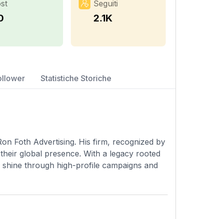
st
Seguiti
0
2.1K
ollower
Statistiche Storiche
Ron Foth Advertising. His firm, recognized by
their global presence. With a legacy rooted
ing shine through high-profile campaigns and