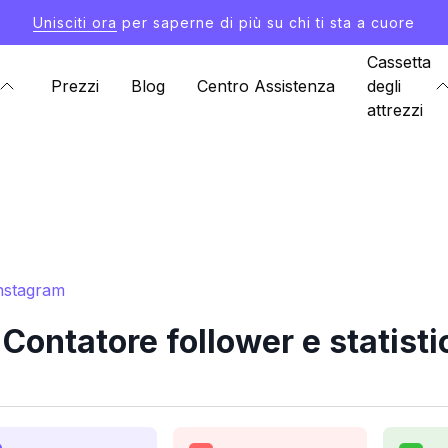
Unisciti ora
per saperne di più su chi ti sta a cuore
Cassetta
Prezzi
Blog
Centro Assistenza
degli
attrezzi
Instagram
Contatore follower e statist