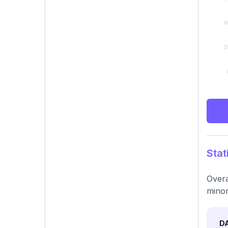
Stat
Overa
minor
D