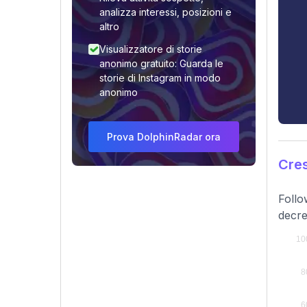
analizza interessi, posizioni e
altro
Visualizzatore di storie
anonimo gratuito: Guarda le
storie di Instagram in modo
anonimo
Prova DolphinRadar ora
Cres
Follo
decre