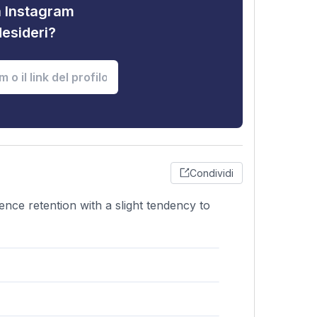
tà Instagram
desideri?
Condividi
ence retention with a slight tendency to