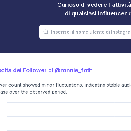
Curioso di vedere l'attivi
di qualsiasi influencer 
cita dei Follower di @ronnie_foth
wer count showed minor fluctuations, indicating stable audi
ase over the observed period.