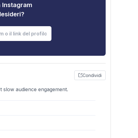
tà Instagram
desideri?
Condividi
yet slow audience engagement.