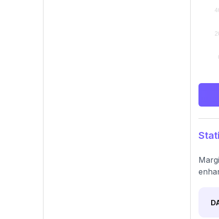
Stat
Margi
enhan
D