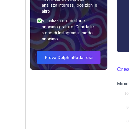
analizza interessi, posizioni e
altro
Visualizzatore di storie
anonimo gratuito: Guarda le
storie di Instagram in modo
anonimo
Prova DolphinRadar ora
Cres
Minim