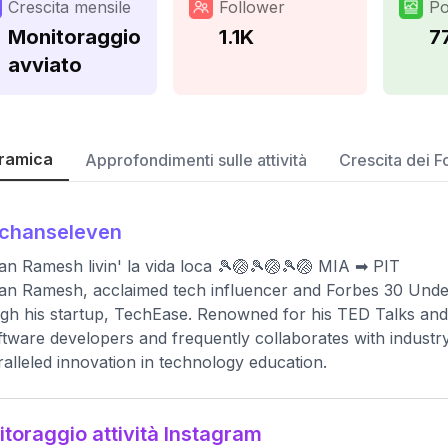
Crescita mensile
Follower
Po
Monitoraggio
1.1K
7
avviato
ramica
Approfondimenti sulle attività
Crescita dei F
ochanseleven
n Ramesh livin' la vida loca 🎾🏐🎾🏐🎾🏐 MIA ➡ PIT
n Ramesh, acclaimed tech influencer and Forbes 30 Under
gh his startup, TechEase. Renowned for his TED Talks and
ftware developers and frequently collaborates with industry
alleled innovation in technology education.
toraggio attività Instagram