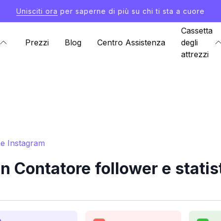
Unisciti ora
per saperne di più su chi ti sta a cuore
Cassetta
Prezzi
Blog
Centro Assistenza
degli
attrezzi
he Instagram
 Contatore follower e statis