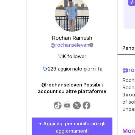
Rochan Ramesh
@
rochanseleven
Pano
1.1K
follower
229 aggiornato giorni fa
@
r
Rocha
@rochanseleven Possibili
Rocha
account su altre piattaforme
throu
of so
unpar
+ Aggiungi per monitorare gli
Moni
aggiornamenti