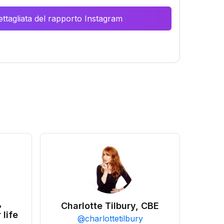
ttagliata del rapporto Instagram
•
Charlotte Tilbury, CBE
 life
@
charlottetilbury