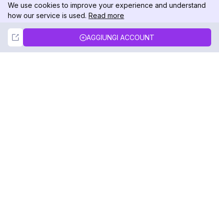
We use cookies to improve your experience and understand
how our service is used.
Read more
Not Now
Accept
AGGIUNGI ACCOUNT
DolphinRadar
Il tuo tracker di attività Instagram definitivo
Seguici
PRODOTTO
RISORSE
Esempio di Analisi
Registro delle Modifiche
Prezzi
Blog