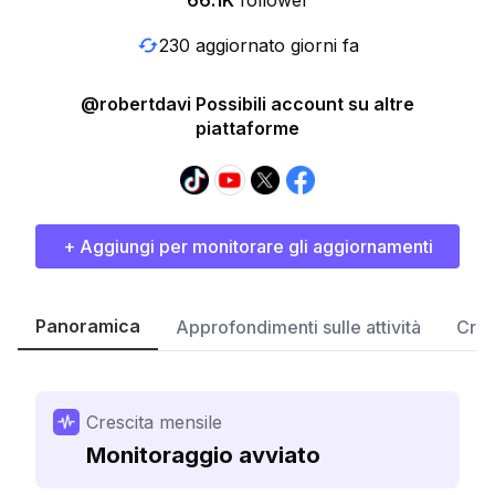
66.1K
follower
230 aggiornato giorni fa
@robertdavi Possibili account su altre
piattaforme
+ Aggiungi per monitorare gli aggiornamenti
Panoramica
Approfondimenti sulle attività
Cres
Crescita mensile
Monitoraggio avviato