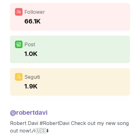
Follower
66.1K
Post
1.0K
Seguiti
1.9K
@
robertdavi
Robert Davi #RobertDavi Check out my new song
out now!🎶🇺🇸⬇️