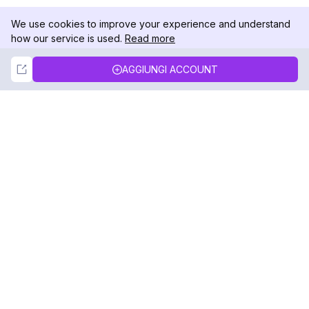
We use cookies to improve your experience and understand
how our service is used.
Read more
Not Now
Accept
AGGIUNGI ACCOUNT
DolphinRadar
Il tuo tracker di attività Instagram definitivo
Seguici
PRODOTTO
RISORSE
Esempio di Analisi
Registro delle Modifiche