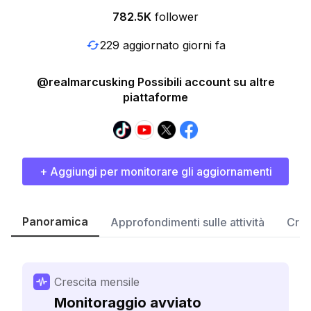
782.5K
follower
229 aggiornato giorni fa
@realmarcusking Possibili account su altre
piattaforme
+ Aggiungi per monitorare gli aggiornamenti
Panoramica
Approfondimenti sulle attività
Cres
Crescita mensile
Monitoraggio avviato